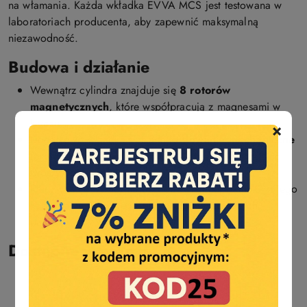
na włamania. Każda wkładka EVVA MCS jest testowana w
laboratoriach producenta, aby zapewnić maksymalną
niezawodność.
Budowa i działanie
Wewnątrz cylindra znajduje się
8 rotorów
magnetycznych
, które współpracują z magnesami w
kluczu.
×
Dodatkowo wkładka posiada
kodowanie mechaniczne
(profil długościowy i dodatkowe zabezpieczenia), co
tworzy potrójną barierę bezpieczeństwa.
Klucz pasuje wyłącznie do odpowiedniej wkładki, a jego
kopiowanie możliwe jest tylko u autoryzowanych
partnerów EVVA.
Dostępne warianty