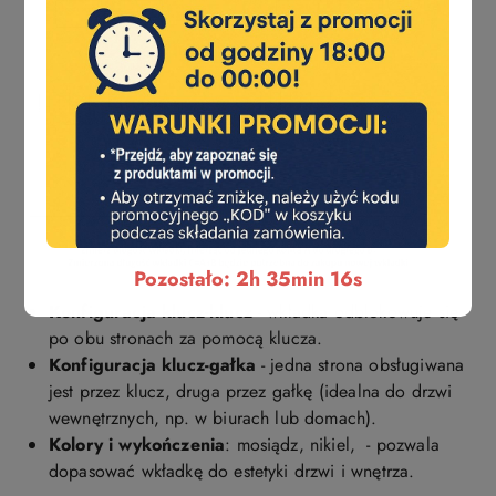
Pozostało: 2h 35min 15s
Konfiguracja klucz-klucz
- wkładka odblokowuje się
po obu stronach za pomocą klucza.
Konfiguracja klucz-gałka
- jedna strona obsługiwana
jest przez klucz, druga przez gałkę (idealna do drzwi
wewnętrznych, np. w biurach lub domach).
Kolory i wykończenia
: mosiądz, nikiel, - pozwala
dopasować wkładkę do estetyki drzwi i wnętrza.