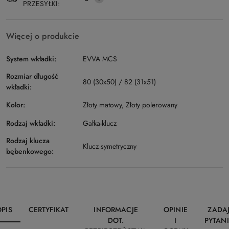
PRZESYŁKI:
Więcej o produkcie
System wkładki:
EVVA MCS
Rozmiar długość
80 (30x50) / 82 (31x51)
wkładki:
Kolor:
Złoty matowy, Złoty polerowany
Rodzaj wkładki:
Gałka-klucz
Rodzaj klucza
Klucz symetryczny
bębenkowego:
OPIS
CERTYFIKAT
INFORMACJE
OPINIE
ZADA
DOT.
I
PYTANI