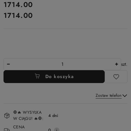
cena:
1714.00
1714.00
Cena:
Ilość
szt.
Do koszyka
Zostaw telefon
Dostępność
🛑🔥 WYSYŁKA
i
4 dni
W CIĄGU! 🔥🛑:
Wyślij
dostawa
CENA
0