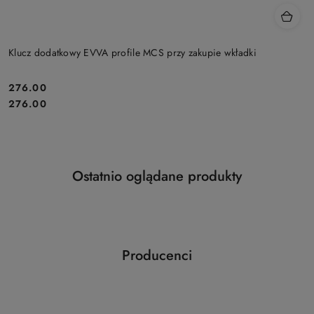
Klucz dodatkowy EVVA profile MCS przy zakupie wkładki
Cena:
276.00
Cena:
276.00
Produkty
Ostatnio oglądane produkty
Pomiń karuzelę produktów
o
statusie:
Producenci
Pomiń karuzelę producentów
ABLOY