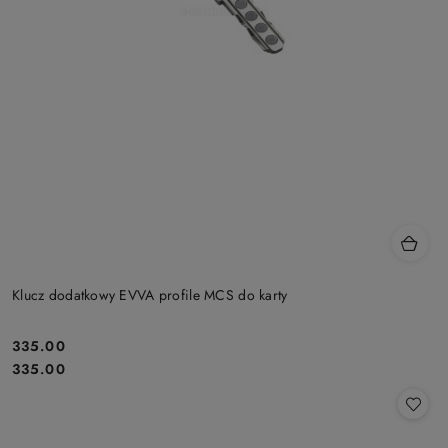
Klucz dodatkowy EVVA profile MCS do karty
Cena:
335.00
Cena:
335.00