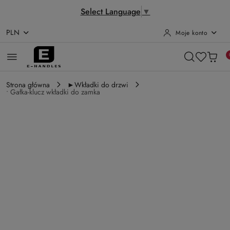
Select Language
▼
PLN
Moje konto
Przejdź do treści głównej
Przejdź do wyszukiwarki
Przejdź do moje konto
Przejdź do menu głównego
Przejdź do opisu produktu
Przejdź do stopki
Strona główna
►Wkładki do drzwi
• Gałka-klucz wkładki do zamka