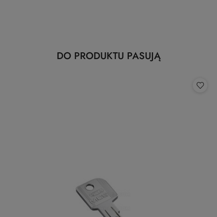
Produkty
DO PRODUKTU PASUJĄ
Pomiń karuzelę produktów
o
statusie: