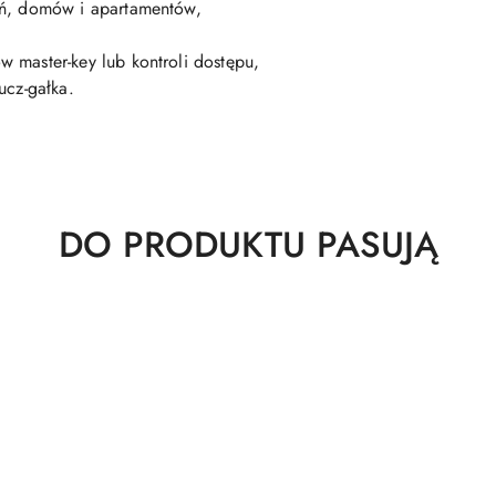
ń, domów i apartamentów,
master-key lub kontroli dostępu,
ucz-gałka.
Produkty
DO PRODUKTU PASUJĄ
o
statusie: