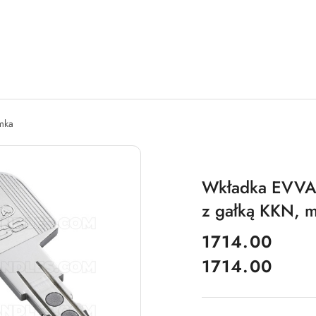
amka
Wkładka EVVA 
z gałką KKN, 
cena:
1714.00
1714.00
Cena: