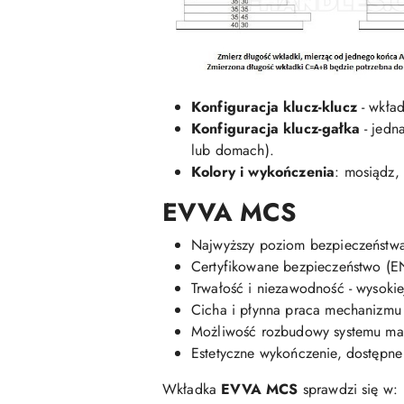
Konfiguracja klucz-klucz
- wkład
Konfiguracja klucz-gałka
- jedn
lub domach).
Kolory i wykończenia
: mosiądz,
EVVA MCS
Najwyższy poziom bezpieczeństwa 
Certyfikowane bezpieczeństwo (E
Trwałość i niezawodność - wysokiej
Cicha i płynna praca mechanizmu
Możliwość rozbudowy systemu mas
Estetyczne wykończenie, dostępne
Wkładka
EVVA MCS
sprawdzi się w: