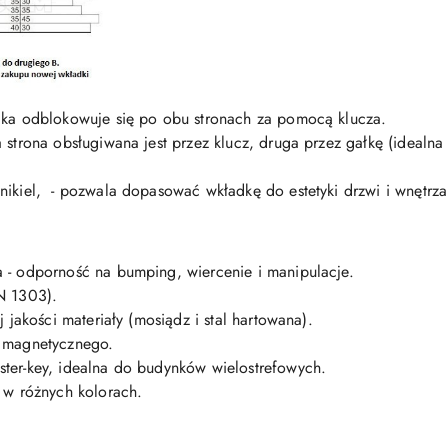
ka odblokowuje się po obu stronach za pomocą klucza.
a strona obsługiwana jest przez klucz, druga przez gałkę (idealn
 nikiel, - pozwala dopasować wkładkę do estetyki drzwi i wnętrza
- odporność na bumping, wiercenie i manipulacje.
N 1303).
 jakości materiały (mosiądz i stal hartowana).
 magnetycznego.
ter-key, idealna do budynków wielostrefowych.
 w różnych kolorach.