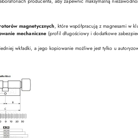
aboratoriach producenta, aby zapewnić maksymalną niezawodno
rotorów magnetycznych
, które współpracują z magnesami w kl
owanie mechaniczne
(profil długościowy i dodatkowe zabezpiec
edniej wkładki, a jego kopiowanie możliwe jest tylko u autory