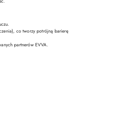
ść.
uczu.
zenia), co tworzy potrójną barierę
zowanych partnerów EVVA.