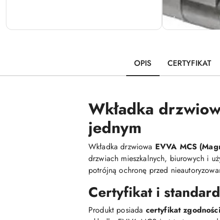
OPIS
CERTYFIKAT
Wkładka drzwiowa
jednym
Wkładka drzwiowa
EVVA MCS (Magne
drzwiach mieszkalnych, biurowych i u
potrójną ochronę przed nieautoryzowa
Certyfikat i standar
Produkt posiada
certyfikat zgodnoś