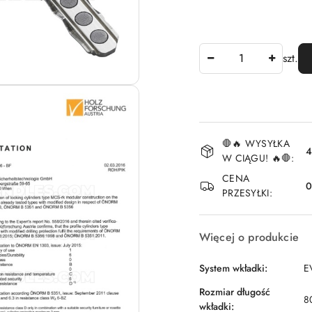
Ilość
szt.
Dostępność
🛑🔥 WYSYŁKA
i
4
W CIĄGU! 🔥🛑:
dostawa
CENA
PRZESYŁKI:
Więcej o produkcie
System wkładki:
E
Rozmiar długość
8
wkładki: