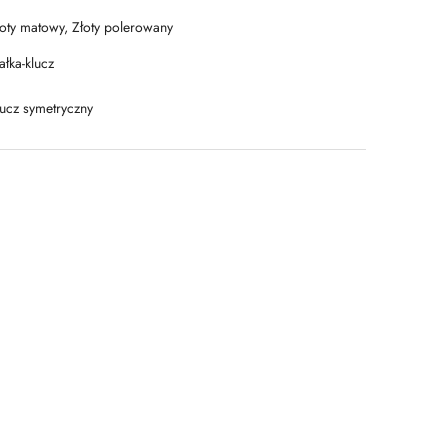
łoty matowy, Złoty polerowany
łka-klucz
lucz symetryczny