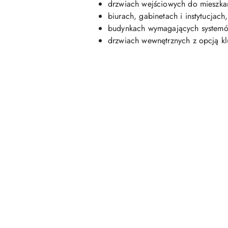
drzwiach wejściowych do mieszka
biurach, gabinetach i instytucjach,
budynkach wymagających systemów 
drzwiach wewnętrznych z opcją kl
Pomiń karuzelę produktów