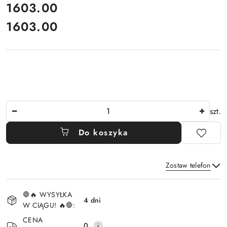
cena:
1603.00
1603.00
Cena:
Ilość
szt.
Do koszyka
Zostaw telefon
Dostępność
🛑🔥 WYSYŁKA
i
4 dni
W CIĄGU! 🔥🛑:
Wyślij
dostawa
CENA
0