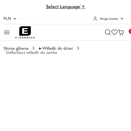
Select Language
▼
PLN
Moje konto
Przejdź do treści głównej
Przejdź do wyszukiwarki
Przejdź do moje konto
Przejdź do menu głównego
Przejdź do opisu produktu
Przejdź do stopki
Strona główna
►Wkładki do drzwi
• Gałka-klucz wkładki do zamka