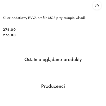
Klucz dodatkowy EVVA profile MCS przy zakupie wkładki
Cena:
276.00
Cena:
276.00
Produkty
Ostatnio oglądane produkty
Pomiń karuzelę produktów
o
statusie:
Producenci
Pomiń karuzelę producentów
ABLOY