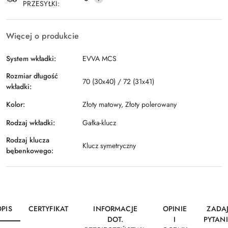
PRZESYŁKI:
Więcej o produkcie
System wkładki:
EVVA MCS
Rozmiar długość
70 (30x40) / 72 (31x41)
wkładki:
Kolor:
Złoty matowy, Złoty polerowany
Rodzaj wkładki:
Gałka-klucz
Rodzaj klucza
Klucz symetryczny
bębenkowego:
OPIS
CERTYFIKAT
INFORMACJE
OPINIE
ZADA
DOT.
I
PYTANI