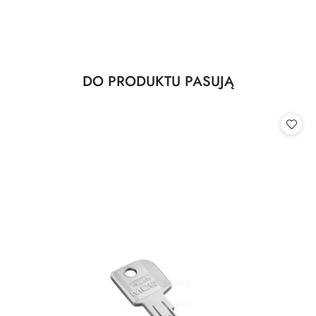
Produkty
DO PRODUKTU PASUJĄ
Pomiń karuzelę produktów
o
statusie: