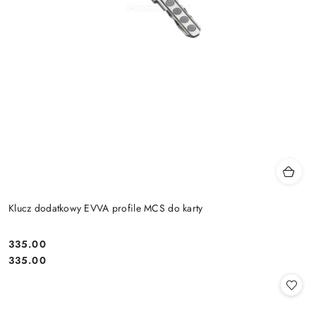
Klucz dodatkowy EVVA profile MCS do karty
Cena:
335.00
Cena:
335.00