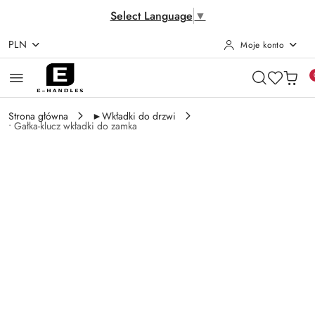
Select Language
▼
PLN
Moje konto
Przejdź do treści głównej
Przejdź do wyszukiwarki
Przejdź do moje konto
Przejdź do menu głównego
Przejdź do opisu produktu
Przejdź do stopki
Strona główna
►Wkładki do drzwi
• Gałka-klucz wkładki do zamka