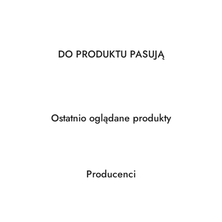
Produkty
DO PRODUKTU PASUJĄ
Pomiń karuzelę produktów
o
statusie:
Produkty
Ostatnio oglądane produkty
Pomiń karuzelę produktów
o
statusie:
Producenci
Pomiń karuzelę producentów
ABLOY