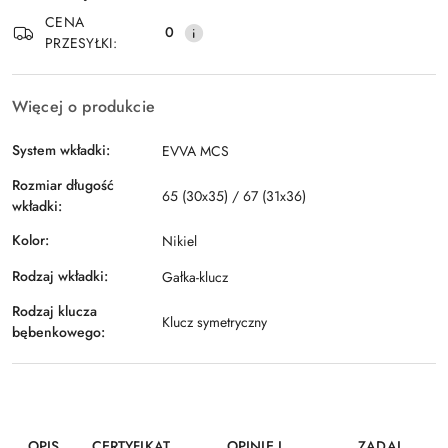
Wyślij
dostawa
CENA
0
PRZESYŁKI:
Więcej o produkcie
System wkładki:
EVVA MCS
Rozmiar długość
65 (30x35) / 67 (31x36)
wkładki:
Kolor:
Nikiel
Rodzaj wkładki:
Gałka-klucz
Rodzaj klucza
Klucz symetryczny
bębenkowego:
OPIS
CERTYFIKAT
OPINIE I
ZADAJ