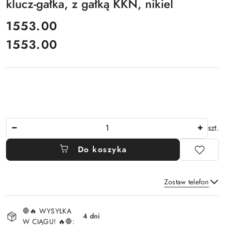
klucz-gałka, z gałką KKN, nikiel
cena:
1553.00
1553.00
Cena:
Ilość
szt.
Do koszyka
Zostaw telefon
Dostępność
🛑🔥 WYSYŁKA
i
4 dni
W CIĄGU! 🔥🛑: