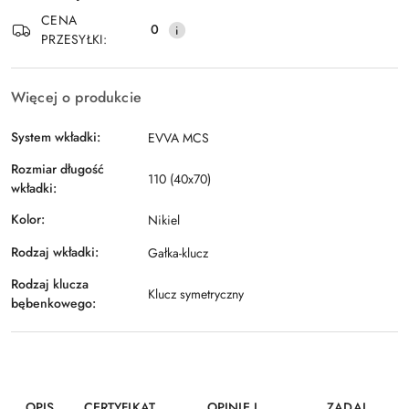
Wyślij
dostawa
CENA
0
PRZESYŁKI:
Więcej o produkcie
System wkładki:
EVVA MCS
Rozmiar długość
110 (40x70)
wkładki:
Kolor:
Nikiel
Rodzaj wkładki:
Gałka-klucz
Rodzaj klucza
Klucz symetryczny
bębenkowego:
OPIS
CERTYFIKAT
OPINIE I
ZADAJ