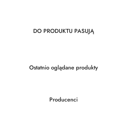
Produkty
DO PRODUKTU PASUJĄ
Pomiń karuzelę produktów
o
statusie:
Produkty
Ostatnio oglądane produkty
Pomiń karuzelę produktów
o
statusie:
Producenci
Pomiń karuzelę producentów
ABLOY