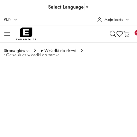
Select Language
▼
PLN
Moje konto
Przejdź do treści głównej
Przejdź do wyszukiwarki
Przejdź do moje konto
Przejdź do menu głównego
Przejdź do opisu produktu
Przejdź do stopki
Strona główna
►Wkładki do drzwi
• Gałka-klucz wkładki do zamka