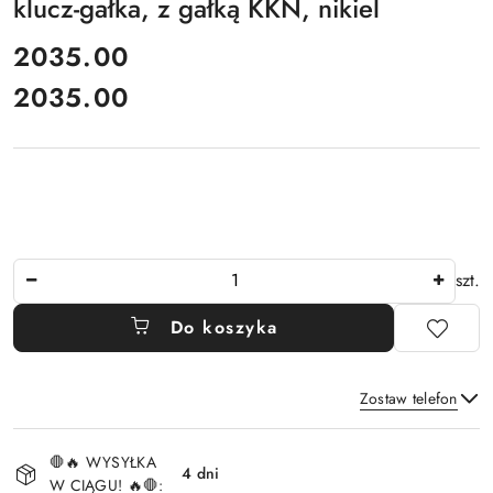
klucz-gałka, z gałką KKN, nikiel
cena:
2035.00
2035.00
Cena:
Ilość
szt.
Do koszyka
Zostaw telefon
Dostępność
🛑🔥 WYSYŁKA
i
4 dni
W CIĄGU! 🔥🛑: