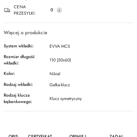
Wyślij
dostawa
CENA
0
PRZESYŁKI:
Więcej o produkcie
System wkładki:
EVVA MCS
Rozmiar długość
110 (50x60)
wkładki:
Kolor:
Nikiel
Rodzaj wkładki:
Gałka-klucz
Rodzaj klucza
Klucz symetryczny
bębenkowego:
OPIS
CERTYFIKAT
OPINIE I
ZADAJ