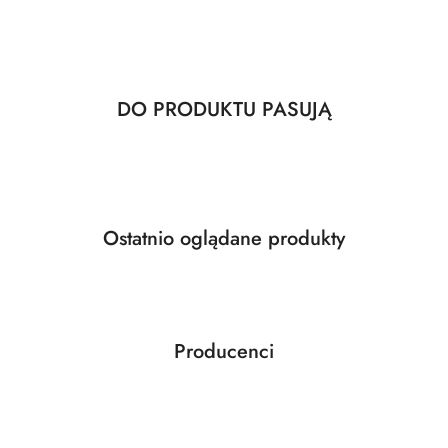
Produkty
DO PRODUKTU PASUJĄ
Pomiń karuzelę produktów
o
statusie:
Produkty
Ostatnio oglądane produkty
Pomiń karuzelę produktów
o
statusie:
Producenci
Pomiń karuzelę producentów
ABLOY