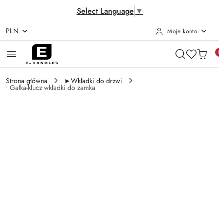
Select Language
▼
PLN
Moje konto
Przejdź do treści głównej
Przejdź do wyszukiwarki
Przejdź do moje konto
Przejdź do menu głównego
Przejdź do opisu produktu
Przejdź do stopki
Strona główna
►Wkładki do drzwi
• Gałka-klucz wkładki do zamka