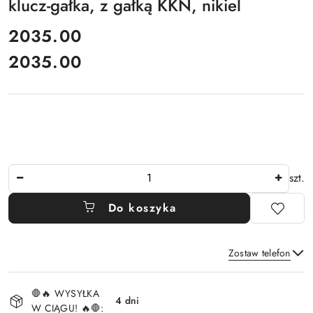
klucz-gałka, z gałką KKN, nikiel
cena:
2035.00
2035.00
Cena:
Ilość
szt.
Do koszyka
Zostaw telefon
Dostępność
🛑🔥 WYSYŁKA
i
4 dni
W CIĄGU! 🔥🛑: