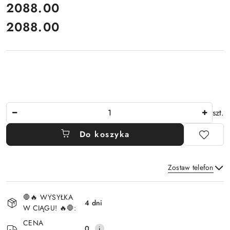
cena:
2088.00
2088.00
Cena:
Ilość
szt.
Do koszyka
Zostaw telefon
Dostępność
🛑🔥 WYSYŁKA
i
4 dni
W CIĄGU! 🔥🛑:
Wyślij
dostawa
CENA
0