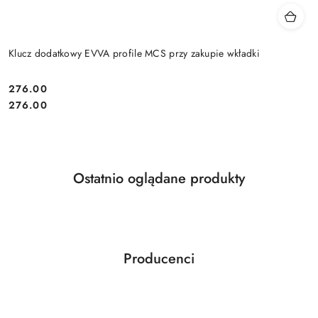
Klucz dodatkowy EVVA profile MCS przy zakupie wkładki
Cena:
276.00
Cena:
276.00
Produkty
Ostatnio oglądane produkty
Pomiń karuzelę produktów
o
statusie:
Producenci
Pomiń karuzelę producentów
ABLOY