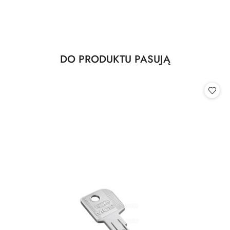
Produkty
DO PRODUKTU PASUJĄ
Pomiń karuzelę produktów
o
statusie: