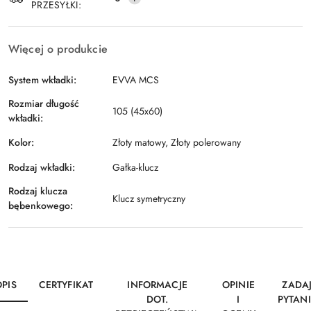
PRZESYŁKI:
Więcej o produkcie
System wkładki:
EVVA MCS
Rozmiar długość
105 (45x60)
wkładki:
Kolor:
Złoty matowy, Złoty polerowany
Rodzaj wkładki:
Gałka-klucz
Rodzaj klucza
Klucz symetryczny
bębenkowego:
OPIS
CERTYFIKAT
INFORMACJE
OPINIE
ZADA
DOT.
I
PYTANI