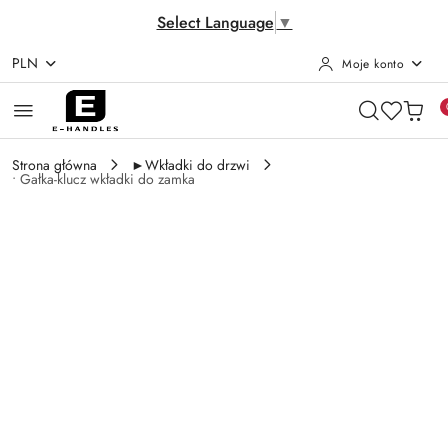
Select Language
▼
PLN
Moje konto
Przejdź do treści głównej
Przejdź do wyszukiwarki
Przejdź do moje konto
Przejdź do menu głównego
Przejdź do opisu produktu
Przejdź do stopki
Strona główna
►Wkładki do drzwi
• Gałka-klucz wkładki do zamka