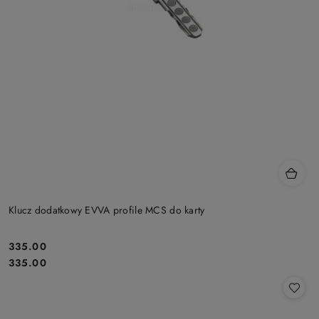
Klucz dodatkowy EVVA profile MCS do karty
Cena:
335.00
Cena:
335.00