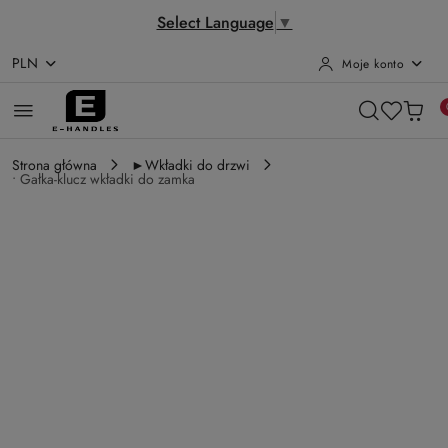
Select Language
▼
PLN
Moje konto
Przejdź do treści głównej
Przejdź do wyszukiwarki
Przejdź do moje konto
Przejdź do menu głównego
Przejdź do opisu produktu
Przejdź do stopki
Strona główna
►Wkładki do drzwi
• Gałka-klucz wkładki do zamka