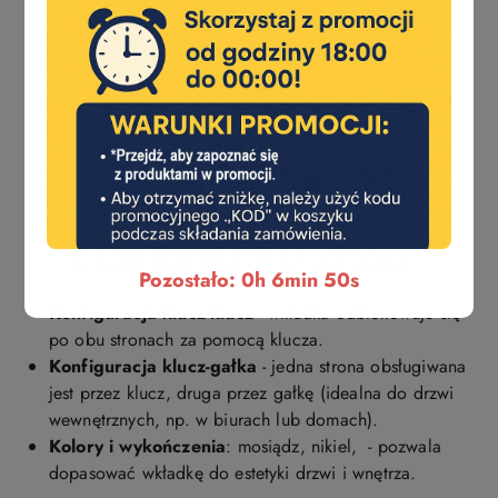
Pozostało: 0h 6min 49s
Konfiguracja klucz-klucz
- wkładka odblokowuje się
po obu stronach za pomocą klucza.
Konfiguracja klucz-gałka
- jedna strona obsługiwana
jest przez klucz, druga przez gałkę (idealna do drzwi
wewnętrznych, np. w biurach lub domach).
Kolory i wykończenia
: mosiądz, nikiel, - pozwala
dopasować wkładkę do estetyki drzwi i wnętrza.