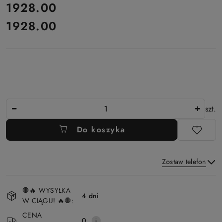
cena:
1928.00
1928.00
Cena:
Ilość
szt.
Do koszyka
Zostaw telefon
Dostępność
🛑🔥 WYSYŁKA
i
4 dni
W CIĄGU! 🔥🛑:
Wyślij
dostawa
CENA
0