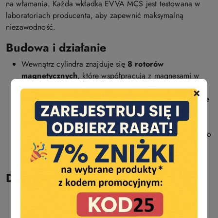
na włamania. Każda wkładka EVVA MCS jest testowana w
laboratoriach producenta, aby zapewnić maksymalną
niezawodność.
Budowa i działanie
Wewnątrz cylindra znajduje się
8 rotorów
magnetycznych
, które współpracują z magnesami w
kluczu.
×
Dodatkowo wkładka posiada
kodowanie mechaniczne
(profil długościowy i dodatkowe zabezpieczenia), co
tworzy potrójną barierę bezpieczeństwa.
Klucz pasuje wyłącznie do odpowiedniej wkładki, a jego
kopiowanie możliwe jest tylko u autoryzowanych
partnerów EVVA.
Dostępne warianty