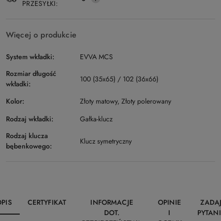
PRZESYŁKI:
Więcej o produkcie
System wkładki:
EVVA MCS
Rozmiar długość
100 (35x65) / 102 (36x66)
wkładki:
Kolor:
Złoty matowy, Złoty polerowany
Rodzaj wkładki:
Gałka-klucz
Rodzaj klucza
Klucz symetryczny
bębenkowego:
OPIS
CERTYFIKAT
INFORMACJE
OPINIE
ZADA
DOT.
I
PYTANI