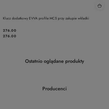
Klucz dodatkowy EVVA profile MCS przy zakupie wkładki
Cena:
276.00
Cena:
276.00
Produkty
Ostatnio oglądane produkty
Pomiń karuzelę produktów
o
statusie:
Producenci
Pomiń karuzelę producentów
ABLOY