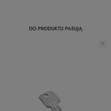
Produkty
DO PRODUKTU PASUJĄ
Pomiń karuzelę produktów
o
statusie: