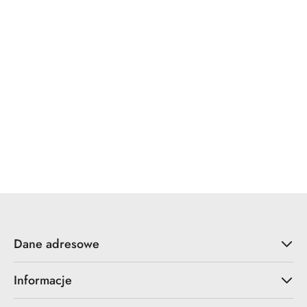
x7.zo
YALE
ZOO Hardware
Dane adresowe
Informacje