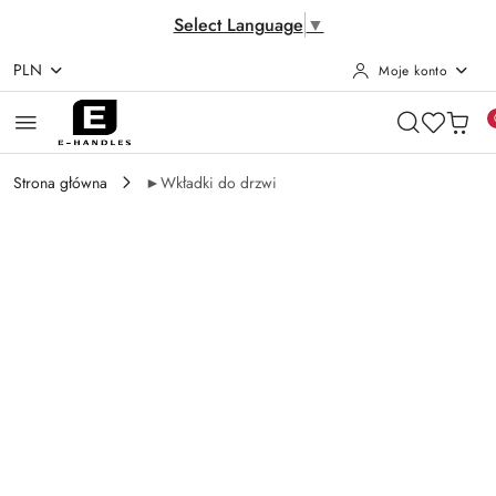
Select Language
▼
PLN
Moje konto
Przejdź do treści głównej
Przejdź do wyszukiwarki
Przejdź do moje konto
Przejdź do menu głównego
Przejdź do opisu produktu
Przejdź do stopki
Strona główna
►Wkładki do drzwi