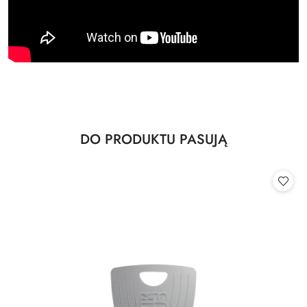
Produkty
DO PRODUKTU PASUJĄ
Pomiń karuzelę produktów
o
statusie: