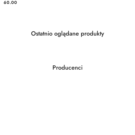
Cena:
60.00
Produkty
Ostatnio oglądane produkty
Pomiń karuzelę produktów
o
statusie:
Producenci
Pomiń karuzelę producentów
ABLOY
ABUS
AGAS