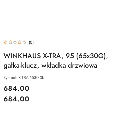
(0)
WINKHAUS X-TRA, 95 (65x30G),
gałka-klucz, wkładka drzwiowa
Symbol:
X-TRA-6530 3k
cena:
684.00
684.00
Cena: