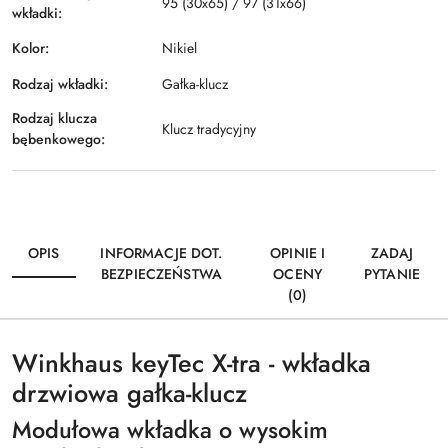
95 (30x65) / 97 (31x66)
wkładki:
Kolor:
Nikiel
Rodzaj wkładki:
Gałka-klucz
Rodzaj klucza
Klucz tradycyjny
bębenkowego:
OPIS
INFORMACJE DOT.
OPINIE I
ZADAJ
BEZPIECZEŃSTWA
OCENY
PYTANIE
(0)
Winkhaus keyTec X-tra - wkładka
drzwiowa gałka-klucz
Modułowa wkładka o wysokim