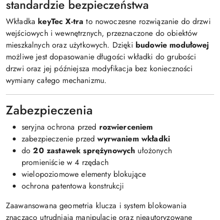
standardzie bezpieczeństwa
Wkładka
keyTec X-tra
to nowoczesne rozwiązanie do drzwi
wejściowych i wewnętrznych, przeznaczone do obiektów
mieszkalnych oraz użytkowych. Dzięki
budowie modułowej
możliwe jest dopasowanie długości wkładki do grubości
drzwi oraz jej późniejsza modyfikacja bez konieczności
wymiany całego mechanizmu.
Zabezpieczenia
seryjna ochrona przed
rozwierceniem
zabezpieczenie przed
wyrwaniem wkładki
do
20 zastawek sprężynowych
ułożonych
promieniście w 4 rzędach
wielopoziomowe elementy blokujące
ochrona patentowa konstrukcji
Zaawansowana geometria klucza i system blokowania
znacząco utrudniają manipulację oraz nieautoryzowane