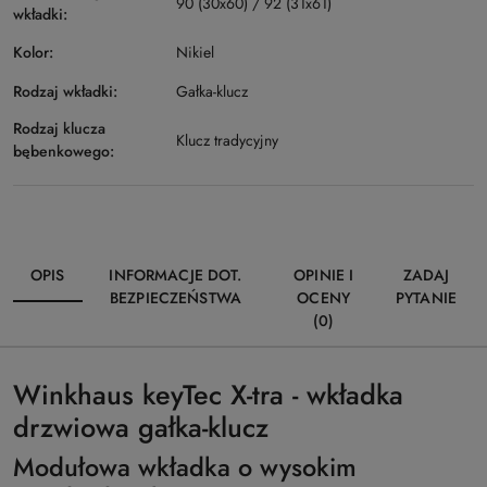
90 (30x60) / 92 (31x61)
wkładki:
Kolor:
Nikiel
Rodzaj wkładki:
Gałka-klucz
Rodzaj klucza
Klucz tradycyjny
bębenkowego:
OPIS
INFORMACJE DOT.
OPINIE I
ZADAJ
BEZPIECZEŃSTWA
OCENY
PYTANIE
(0)
Winkhaus keyTec X-tra - wkładka
drzwiowa gałka-klucz
Modułowa wkładka o wysokim