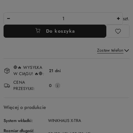
Ilość
szt.
Do koszyka
Zostaw telefon
Dostępność
🛑🔥 WYSYŁKA
i
21 dni
W CIĄGU! 🔥🛑:
Wyślij
dostawa
CENA
0
PRZESYŁKI:
Więcej o produkcie
System wkładki:
WINKHAUS X-TRA
Rozmiar długość