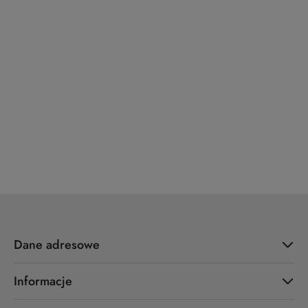
x7.zo
YALE
ZOO Hardware
Dane adresowe
Informacje