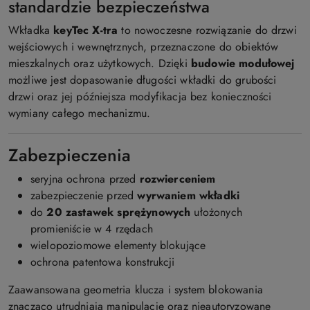
standardzie bezpieczeństwa
Wkładka
keyTec X-tra
to nowoczesne rozwiązanie do drzwi
wejściowych i wewnętrznych, przeznaczone do obiektów
mieszkalnych oraz użytkowych. Dzięki
budowie modułowej
możliwe jest dopasowanie długości wkładki do grubości
drzwi oraz jej późniejsza modyfikacja bez konieczności
wymiany całego mechanizmu.
Zabezpieczenia
seryjna ochrona przed
rozwierceniem
zabezpieczenie przed
wyrwaniem wkładki
do
20 zastawek sprężynowych
ułożonych
promieniście w 4 rzędach
wielopoziomowe elementy blokujące
ochrona patentowa konstrukcji
Zaawansowana geometria klucza i system blokowania
znacząco utrudniają manipulację oraz nieautoryzowane