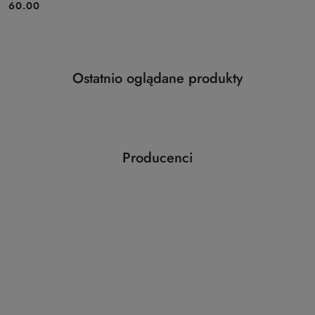
Cena:
60.00
Produkty
Ostatnio oglądane produkty
Pomiń karuzelę produktów
o
statusie:
Producenci
Pomiń karuzelę producentów
ABLOY
ABUS
AGAS