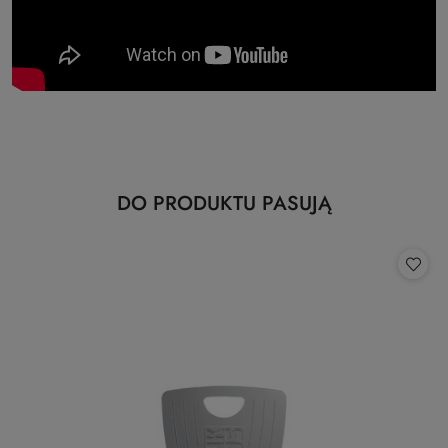
Produkty
DO PRODUKTU PASUJĄ
Pomiń karuzelę produktów
o
statusie: