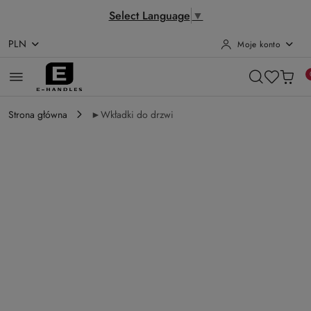
Select Language
▼
PLN
Moje konto
Przejdź do treści głównej
Przejdź do wyszukiwarki
Przejdź do moje konto
Przejdź do menu głównego
Przejdź do opisu produktu
Przejdź do stopki
Strona główna
►Wkładki do drzwi