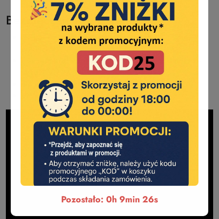
Bezpieczeństwo użytkowania
montaż powinien być wykonany zgodnie z instrukcją
producenta
należy dobrać odpowiednią długość wkładki do drzwi i
szyldu
nie ingerować w konstrukcję wkładki
stosować wyłącznie oryginalne klucze
Pozostało: 0h 9min 25s