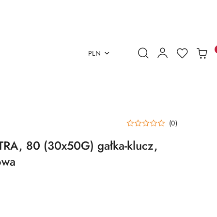
PLN
(0)
A, 80 (30x50G) gałka-klucz,
owa