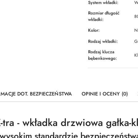
System wkładki:
W
Rozmiar długość
8
wkładki:
Kolor:
Ni
Rodzaj wkładki:
Ga
Rodzaj klucza
Kl
bębenkowego:
RMACJE DOT. BEZPIECZEŃSTWA
OPINIE I OCENY (0)
tra - wkładka drzwiowa gałka-k
wysokim standardzie bezpieczeństw