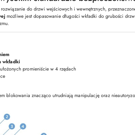
rozwiązanie do drzwi wejściowych i wewnętrznych, przeznaczon
ej
możliwe jest dopasowanie długości wkładki do grubości drzwi
zmu.
niem
 wkładki
ułożonych promieniście w 4 rzędach
ące
em blokowania znacząco utrudniają manipulację oraz nieautoryz