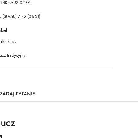
INKHAUS X-TRA
0 (30x50) / 82 (31x51)
kiel
łka-klucz
ucz tradycyjny
ZADAJ PYTANIE
lucz
a