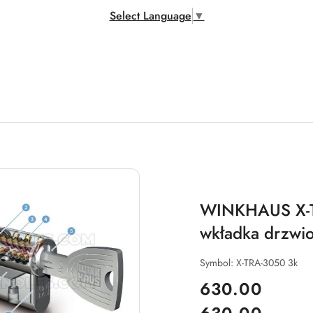
Select Language
▼
WINKHAUS X-TR
wkładka drzwi
Symbol:
X-TRA-3050 3k
cena:
630.00
Cena: