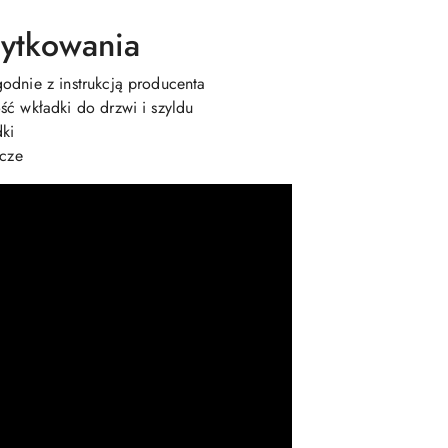
ytkowania
dnie z instrukcją producenta
ć wkładki do drzwi i szyldu
dki
ucze