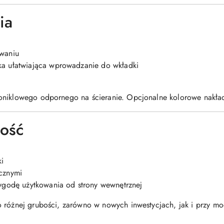
ia
uwaniu
ka ułatwiająca wprowadzanie do wkładki
niklowego odpornego na ścieranie. Opcjonalne kolorowe nakładki
ność
i
cznymi
wygodę użytkowania od strony wewnętrznej
 różnej grubości, zarówno w nowych inwestycjach, jak i przy mode