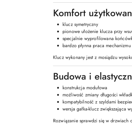
Komfort użytkowan
klucz symetryczny
pionowe ułożenie klucza przy ws
specjalnie wyprofilowana końców
bardzo płynna praca mechanizmu
Klucz wykonany jest z mosiądzu wysoko
Budowa i elastycz
konstrukcja modułowa
możliwość zmiany długości wkładk
kompatybilność z szyldami bezpie
wersja gałka-klucz zwiększająca 
Rozwiązanie sprawdzi się w drzwiach o