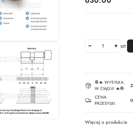
630.00
Ilość
szt.
Dostępność
🛑🔥 WYSYŁKA
i
2
W CIĄGU! 🔥🛑:
dostawa
CENA
PRZESYŁKI:
Więcej o produkcie