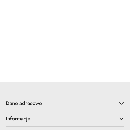
x7.zo
YALE
ZOO Hardware
Dane adresowe
Informacje