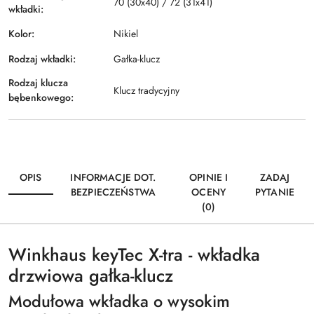
70 (30x40) / 72 (31x41)
wkładki:
Kolor:
Nikiel
Rodzaj wkładki:
Gałka-klucz
Rodzaj klucza
Klucz tradycyjny
bębenkowego:
OPIS
INFORMACJE DOT.
OPINIE I
ZADAJ
BEZPIECZEŃSTWA
OCENY
PYTANIE
(0)
Winkhaus keyTec X-tra - wkładka
drzwiowa gałka-klucz
Modułowa wkładka o wysokim