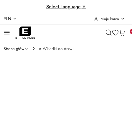
Select Language
▼
PLN
Moje konto
Przejdź do treści głównej
Przejdź do wyszukiwarki
Przejdź do moje konto
Przejdź do menu głównego
Przejdź do opisu produktu
Przejdź do stopki
Strona główna
►Wkładki do drzwi