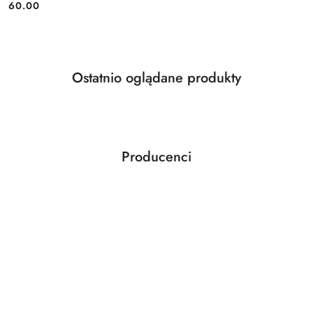
Cena:
60.00
Produkty
Ostatnio oglądane produkty
Pomiń karuzelę produktów
o
statusie:
Producenci
Pomiń karuzelę producentów
ABLOY
ABUS
AGAS