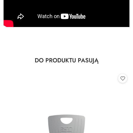
Produkty
DO PRODUKTU PASUJĄ
Pomiń karuzelę produktów
o
statusie: