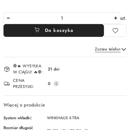
Ilość
szt.
Do koszyka
Zostaw telefon
Dostępność
🛑🔥 WYSYŁKA
i
21 dni
W CIĄGU! 🔥🛑:
Wyślij
dostawa
CENA
0
PRZESYŁKI:
Więcej o produkcie
System wkładki:
WINKHAUS X-TRA
Rozmiar długość