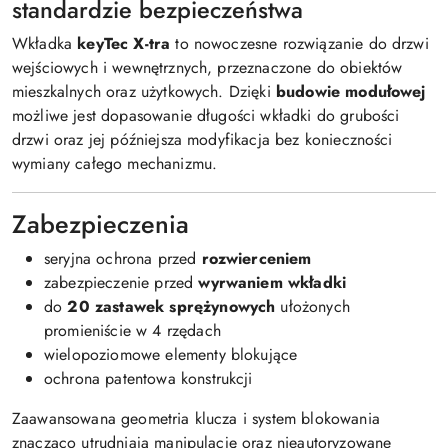
standardzie bezpieczeństwa
Wkładka
keyTec X-tra
to nowoczesne rozwiązanie do drzwi
wejściowych i wewnętrznych, przeznaczone do obiektów
mieszkalnych oraz użytkowych. Dzięki
budowie modułowej
możliwe jest dopasowanie długości wkładki do grubości
drzwi oraz jej późniejsza modyfikacja bez konieczności
wymiany całego mechanizmu.
Zabezpieczenia
seryjna ochrona przed
rozwierceniem
zabezpieczenie przed
wyrwaniem wkładki
do
20 zastawek sprężynowych
ułożonych
promieniście w 4 rzędach
wielopoziomowe elementy blokujące
ochrona patentowa konstrukcji
Zaawansowana geometria klucza i system blokowania
znacząco utrudniają manipulację oraz nieautoryzowane