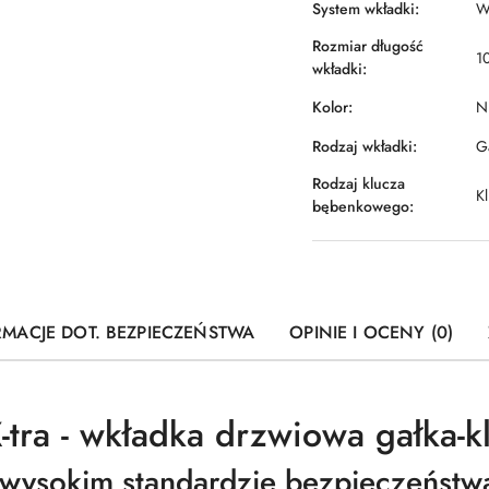
System wkładki:
W
Rozmiar długość
1
wkładki:
Kolor:
Ni
Rodzaj wkładki:
Ga
Rodzaj klucza
Kl
bębenkowego:
RMACJE DOT. BEZPIECZEŃSTWA
OPINIE I OCENY (0)
tra - wkładka drzwiowa gałka-k
wysokim standardzie bezpieczeństw