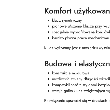
Komfort użytkowan
klucz symetryczny
pionowe ułożenie klucza przy ws
specjalnie wyprofilowana końców
bardzo płynna praca mechanizmu
Klucz wykonany jest z mosiądzu wysoko
Budowa i elastycz
konstrukcja modułowa
możliwość zmiany długości wkładk
kompatybilność z szyldami bezpie
wersja gałka-klucz zwiększająca 
Rozwiązanie sprawdzi się w drzwiach o