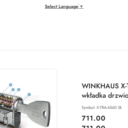
Select Language
▼
WINKHAUS X-TR
wkładka drzwi
Symbol:
X-TRA-4560 3k
cena:
711.00
Cena: