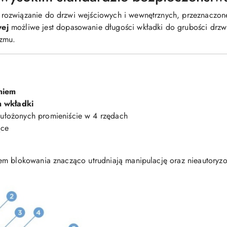
rozwiązanie do drzwi wejściowych i wewnętrznych, przeznaczon
ej
możliwe jest dopasowanie długości wkładki do grubości drzwi
zmu.
niem
 wkładki
ułożonych promieniście w 4 rzędach
ące
em blokowania znacząco utrudniają manipulację oraz nieautoryz