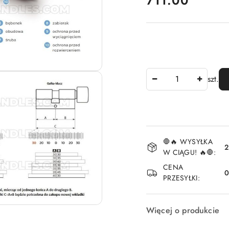
711.00
Ilość
szt.
Dostępność
🛑🔥 WYSYŁKA
i
2
W CIĄGU! 🔥🛑:
dostawa
CENA
PRZESYŁKI:
Więcej o produkcie