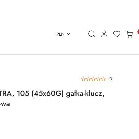
PLN
(0)
A, 105 (45x60G) gałka-klucz,
owa