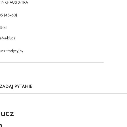
INKHAUS X-TRA
05 (45x60)
kiel
łka-klucz
ucz tradycyjny
ZADAJ PYTANIE
lucz
a