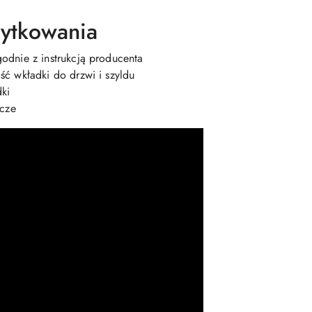
ytkowania
dnie z instrukcją producenta
ć wkładki do drzwi i szyldu
dki
ucze