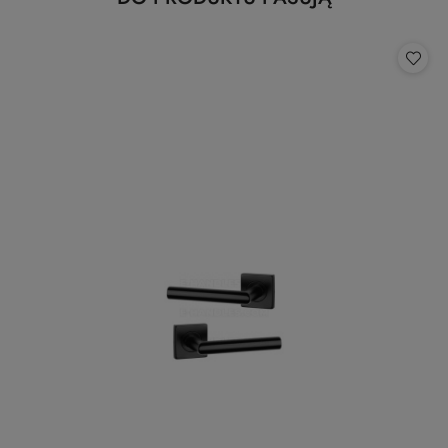
Pomiń karuzelę produktów
o
statusie: