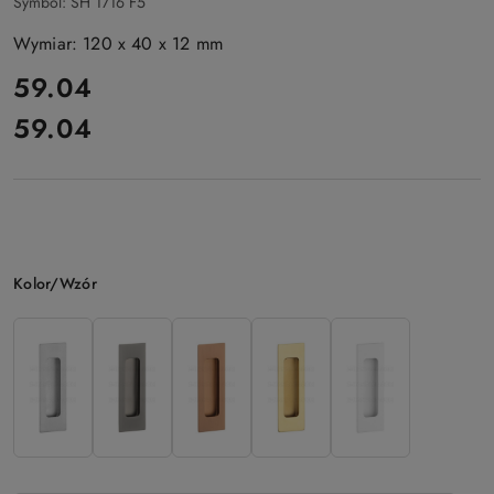
Symbol:
SH 1716 F5
Wymiar: 120 x 40 x 12 mm
cena:
59.04
59.04
Cena:
Wariant
Kolor/Wzór