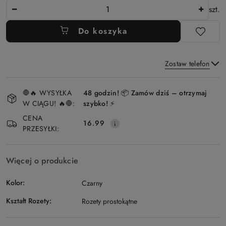
Ilość
szt.
Do koszyka
Zostaw telefon
Dostępność
🛑🔥 WYSYŁKA
48 godzin! 📦 Zamów dziś – otrzymaj
i
W CIĄGU! 🔥🛑:
szybko! ⚡
Wyślij
dostawa
CENA
16.99
PRZESYŁKI:
Więcej o produkcie
Kolor:
Czarny
Kształt Rozety:
Rozety prostokątne