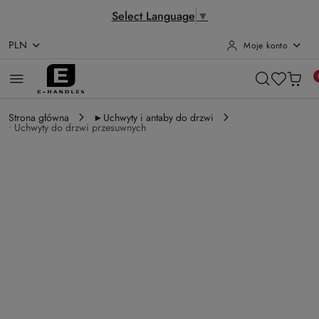
Select Language
▼
PLN
Moje konto
Przejdź do treści głównej
Przejdź do wyszukiwarki
Przejdź do moje konto
Przejdź do menu głównego
Przejdź do opisu produktu
Przejdź do stopki
Strona główna
►Uchwyty i antaby do drzwi
• Uchwyty do drzwi przesuwnych