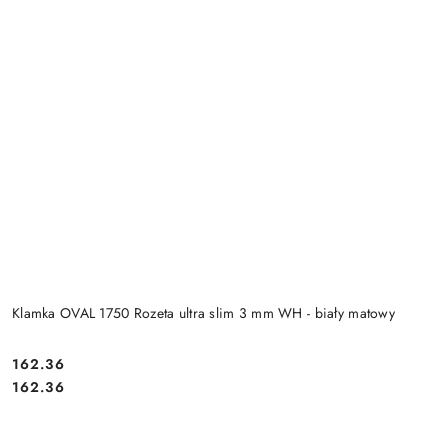
Klamka OVAL 1750 Rozeta ultra slim 3 mm WH - biały matowy
Cena:
162.36
Cena:
162.36