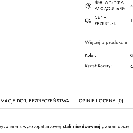
🛑🔥 WYSYŁKA
i
4
W CIĄGU! 🔥🛑:
dostawa
CENA
1
PRZESYŁKI:
Więcej o produkcie
Kolor:
Bi
Kształt Rozety:
R
RMACJE DOT. BEZPIECZEŃSTWA
OPINIE I OCENY (0)
wykonane z wysokogatunkowej
stali nierdzewnej
gwarantującej t