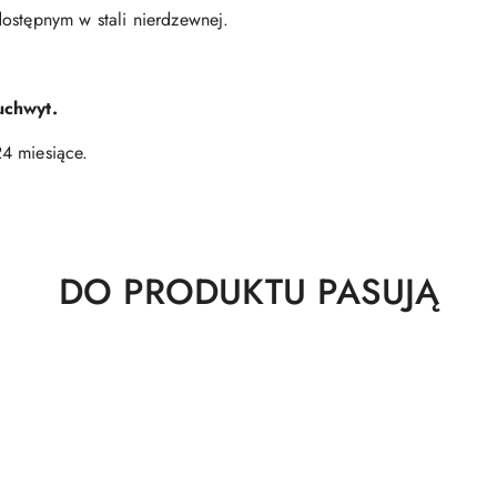
ostępnym w stali nierdzewnej.
uchwyt.
4 miesiące.
Produkty
DO PRODUKTU PASUJĄ
o
statusie: