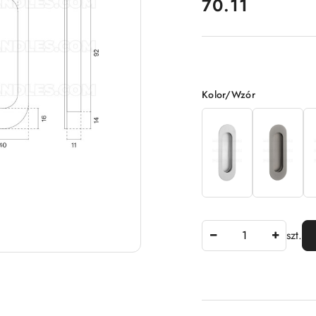
70.11
Cena:
Wariant
Kolor/Wzór
Ilość
szt.
Dostępność