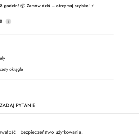
8 godzin! 📦 Zamów dziś – otrzymaj szybko! ⚡
8
ały
ozety okrągłe
ZADAJ PYTANIE
rwałość i bezpieczeństwo użytkowania.