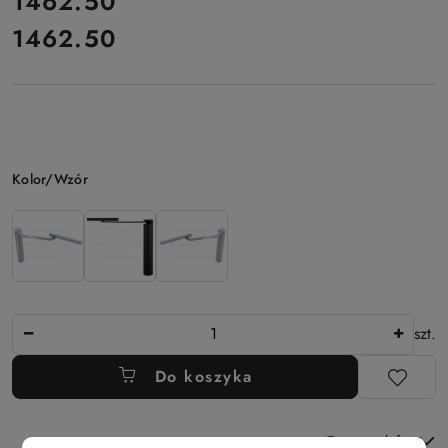
cena:
1462.50
1462.50
Cena:
Wariant
Kolor/Wzór
Ilość
szt.
Do koszyka
Zostaw telefon