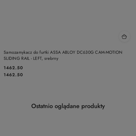
Samozamykacz do furtki ASSA ABLOY DC630G CAM-MOTION
SLIDING RAIL - LEFT, srebrny
Cena:
1462.50
Cena:
1462.50
Produkty
Ostatnio oglądane produkty
Pomiń karuzelę produktów
o
statusie: