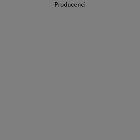
Producenci
Pomiń karuzelę producentów
ABLOY
ABUS
AGAS
AGB
AMIG
ANSELMI