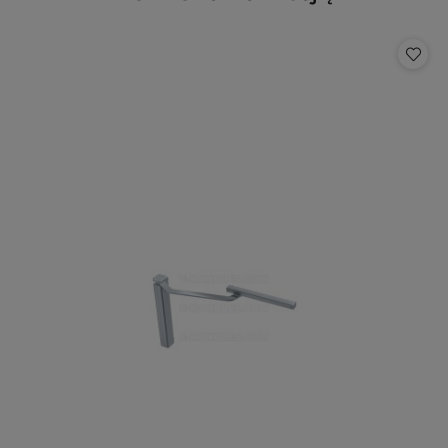
Pomiń karuzelę produktów
o
statusie: