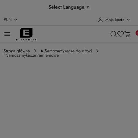
Select Language
▼
PLN
Moje konto
Przejdź do treści głównej
Przejdź do wyszukiwarki
Przejdź do moje konto
Przejdź do menu głównego
Przejdź do opisu produktu
Przejdź do stopki
Strona główna
►Samozamykacze do drzwi
• Samozamykacze ramieniowe