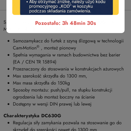
(0)
Samozamykacz do furtki
ASSA ABLOY DC630G
CAM-
Pozostało: 3h 48min 29s
MOTION SLIDING RAIL -
RIGHT
, czarrny
Samozamykacz do furtek z szyną ślizgową w technologii
®
Cam-Motion
, montaż pionowy
Spełnia wymagania w ramach budownictwa bez barier
(EA / CEN TR 15894)
Przeznaczony do stosowania w konstrukcjach ażurowych
Max szerokość skrzydła do 1300 mm,
Max masa skrzydła do 150kg
Sposoby montażu: push/pull, na słupku konstrukcji
ogrodzenia lub montaż boczny na ścianie
Dostępny w wersji DIN prawej lub lewej
Charakterystyka DC630G
Regulacja siły zamykania pozwala na stosowanie go do
skrzydeł do szerokości nawet do 1300 mm