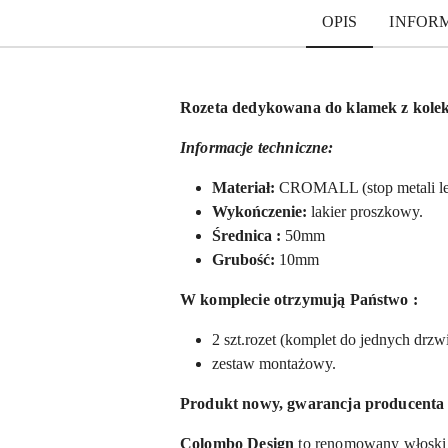
OPIS
INFOR
Rozeta dedykowana do klamek z kol
Informacje techniczne:
Materiał:
CROMALL (stop metali le
Wykończenie:
lakier proszkowy.
Ś
rednica :
50mm
Grubość:
10mm
W komplecie otrzymują Państwo :
2 szt.rozet
(
komplet do jednych drzwi
zestaw montażowy.
Produkt nowy, gwarancja producent
Colombo Design
to renomowany włoski 