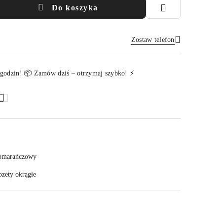
Do koszyka
Zostaw telefon
Wyślij
 godzin! 📦 Zamów dziś – otrzymaj szybko! ⚡
omarańczowy
ozety okrągłe