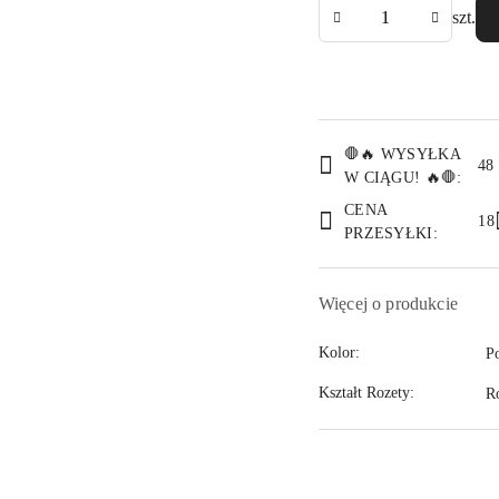
Ilość
szt.
Dostępność
🛑🔥 WYSYŁKA
i
48
W CIĄGU! 🔥🛑:
dostawa
CENA
18
PRZESYŁKI:
Więcej o produkcie
Kolor:
P
Kształt Rozety:
R