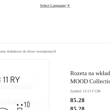
Select Language
▼
ozety dodatkowe do drzwi wewnętrznych
Rozeta na wkła
MOOD Collectio
Symbol:
CC13 Y C08
cena:
85.28
85.28
Cena: