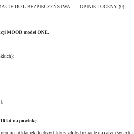
MACJE DOT. BEZPIECZEŃSTWA
OPINIE I OCENY (0)
ekcji MOOD model ONE.
kkich);
),
a
10 lat na powłokę.
producent klamek do drzwi, który zdobył uznanie na całym świecie