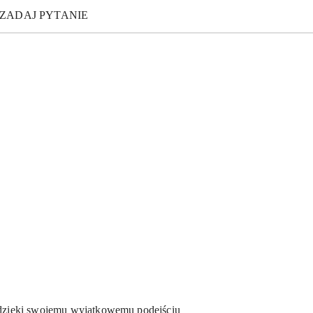
ZADAJ PYTANIE
 dzięki swojemu wyjątkowemu podejściu