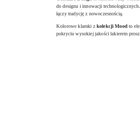
do designu i innowacji technologicznych.
łączy tradycję z nowoczesnością.
Kolorowe klamki z
kolekcji Mood
to el
pokryciu wysokiej jakości lakierem pros
Pomiń karuzelę produktów