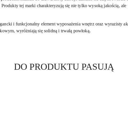
 Produkty tej marki charakteryzują się nie tylko wysoką jakością, al
egancki i funkcjonalny element wyposażenia wnętrz oraz wyrazisty a
zkowym, wyróżniają się solidną i trwałą powłoką.
Produkty
DO PRODUKTU PASUJĄ
o
statusie: