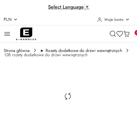
Select Language
▼
PLN
Moje konto
Przejdź do treści głównej
Przejdź do wyszukiwarki
Przejdź do moje konto
Przejdź do menu głównego
Przejdź do opisu produktu
Przejdź do stopki
Strona główna
► Rozety dodatkowe do drzwi wewnętrznych
•OB rozety dodatkowe do drzwi wewnętrznych