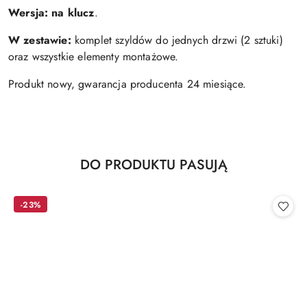
Wersja:
na klucz
.
W zestawie:
komplet szyldów do jednych drzwi (2 sztuki)
oraz wszystkie elementy montażowe.
Produkt nowy, gwarancja producenta 24 miesiące.
Produkty
DO PRODUKTU PASUJĄ
Pomiń karuzelę produktów
o
statusie:
-23%