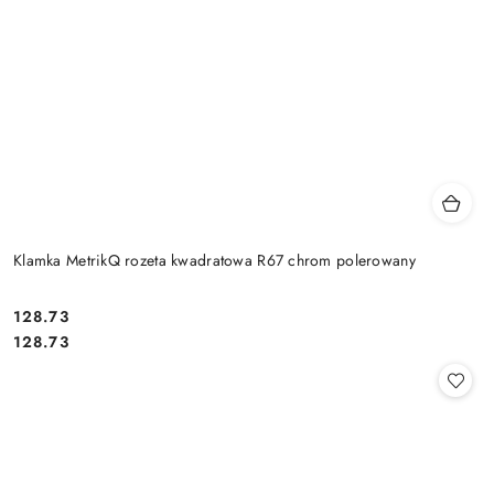
Klamka MetrikQ rozeta kwadratowa R67 chrom polerowany
Cena:
128.73
Cena:
128.73