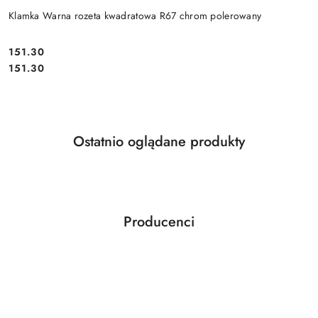
Klamka Warna rozeta kwadratowa R67 chrom polerowany
Cena:
151.30
Cena:
151.30
Produkty
Ostatnio oglądane produkty
Pomiń karuzelę produktów
o
statusie:
Producenci
Pomiń karuzelę producentów
ABLOY
ABUS