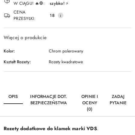
i
W CIĄGU! 🔥🛑:
szybko! ⚡
Wyślij
dostawa
CENA
18
PRZESYŁKI:
Więcej o produkcie
Kolor:
Chrom polerowany
Kształt Rozety:
Rozety kwadratowe
OPIS
INFORMACJE DOT.
OPINIE I
ZADAJ
BEZPIECZEŃSTWA
OCENY
PYTANIE
(0)
Rozety dodatkowe do klamek marki VDS
.