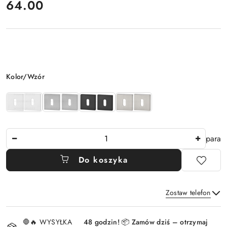
64.00
Cena:
Wariant
Kolor/Wzór
Ilość
para
Do koszyka
Zostaw telefon
Dostępność
🛑🔥 WYSYŁKA
48 godzin! 📦 Zamów dziś – otrzymaj