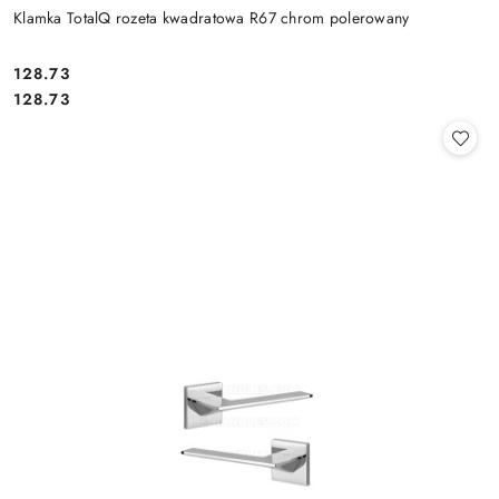
Klamka TotalQ rozeta kwadratowa R67 chrom polerowany
Cena:
128.73
Cena:
128.73