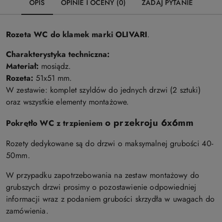
OPIS
OPINIE I OCENY (0)
ZADAJ PYTANIE
Rozeta WC do klamek marki OLIVARI
.
Charakterystyka techniczna:
Materiał:
mosiądz.
Rozeta:
51x51 mm.
W zestawie: komplet szyldów do jednych drzwi (2 sztuki)
oraz wszystkie elementy montażowe.
o przekroju 6x6
mm
Pokrętło WC z trzpieniem
Rozety dedykowane są do drzwi o maksymalnej grubości
40-
50mm
.
W przypadku zapotrzebowania na zestaw montażowy do
grubszych drzwi prosimy o pozostawienie odpowiedniej
informacji wraz z podaniem grubości skrzydła w uwagach do
zamówienia.