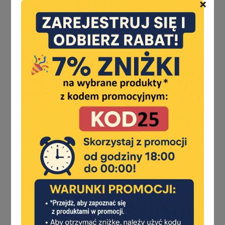
APRILE
×
ASSA ABLOY
ATHMER
ATRA
ATZ
AYR
BMH