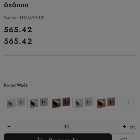
6x6mm
Symbol:
H136V6B US
cena:
565.42
565.42
Cena:
Wariant
Kolor/Wzór
Ilość
szt.