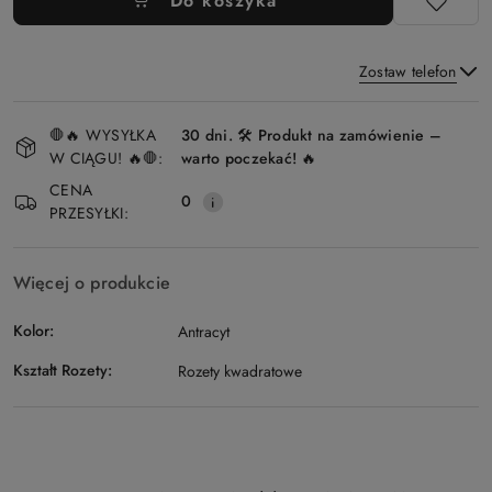
Do koszyka
Zostaw telefon
Dostępność
🛑🔥 WYSYŁKA
30 dni. 🛠️ Produkt na zamówienie –
i
W CIĄGU! 🔥🛑:
warto poczekać! 🔥
Wyślij
dostawa
CENA
0
PRZESYŁKI:
Więcej o produkcie
Kolor:
Antracyt
Kształt Rozety:
Rozety kwadratowe