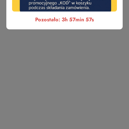
BONAITI
CAM
Pozostało: 3h 57min 57s
CEAM
CIPIERRE
Cisa
COLOMBO DESIGN
COMAGLIO