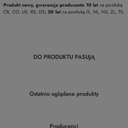
Produkt nowy, gwarancja producenta 10 lat
na powłokę
CR, CO, US, RS, DS
; 30 lat
na powłokę IS, NL, NS, ZL, TS
.
Produkty
DO PRODUKTU PASUJĄ
Pomiń karuzelę produktów
o
statusie:
Produkty
Ostatnio oglądane produkty
Pomiń karuzelę produktów
o
statusie:
Producenci