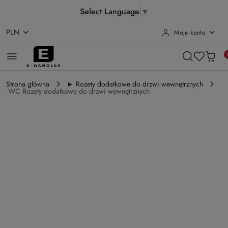
Select Language
▼
PLN
Moje konto
Przejdź do treści głównej
Przejdź do wyszukiwarki
Przejdź do moje konto
Przejdź do menu głównego
Przejdź do opisu produktu
Przejdź do stopki
Strona główna
► Rozety dodatkowe do drzwi wewnętrznych
•WC Rozety dodatkowe do drzwi wewnętrznych