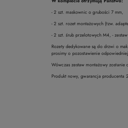
W komplecie otrzymują Państwo:
- 2 szt. maskownic o grubości 7 mm,
- 2 szt. rozet montażowych (tzw. adap
- 2 szt. śrub przelotowych M4, - zest
Rozety dedykowane są do drzwi o mak
prosimy o pozostawienie odpowiedniej
Wówczas zestaw montażowy zostanie d
Produkt nowy, gwarancja producenta 2
Pomiń karuzelę produktów