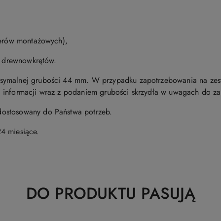
terów montażowych),
aw drewnowkrętów.
symalnej grubości 44 mm. W przypadku zapotrzebowania na zes
 informacji wraz z podaniem grubości skrzydła w uwagach do z
ostosowany do Państwa potrzeb.
4 miesiące.
Produkty
DO PRODUKTU PASUJĄ
o