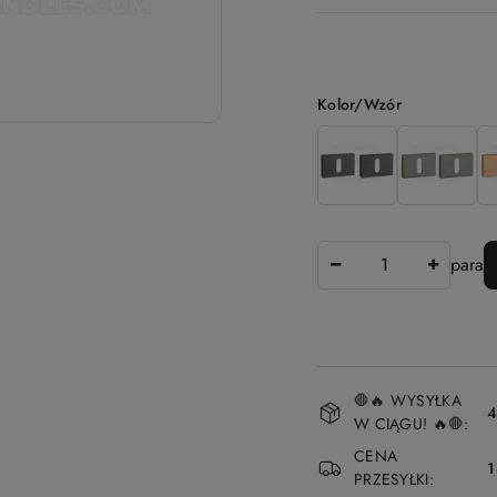
Wariant
Kolor/Wzór
Ilość
para
Dostępność
🛑🔥 WYSYŁKA
i
4
W CIĄGU! 🔥🛑:
dostawa
CENA
1
PRZESYŁKI: