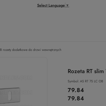
Select Language
▼
B rozety dodatkowe do drzwi wewnętrznych
Rozeta RT slim
Symbol:
AS RT 7S LC OB
cena:
79.84
79.84
Cena: