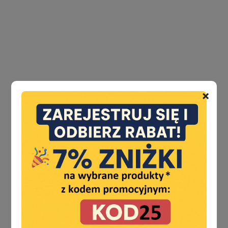
ABUS
AGAS
AGB
×
AMIG
ANSELMI
APRILE
ASSA ABLOY