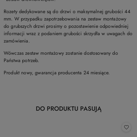
Rozety dedykowane są do drzwi o maksymalnej grubości 44
mm. W przypadku zapotrzebowania na zestaw montażowy
do grubszych drzwi prosimy o pozostawienie odpowiedniej
informacji wraz z podaniem grubości skrzydła w uwagach do
zamówienia.
Wówczas zestaw montażowy zostanie dostosowany do
Państwa potrzeb.
Produkt nowy, gwarancja producenta 24 miesiące.
Produkty
DO PRODUKTU PASUJĄ
Pomiń karuzelę produktów
o
statusie: