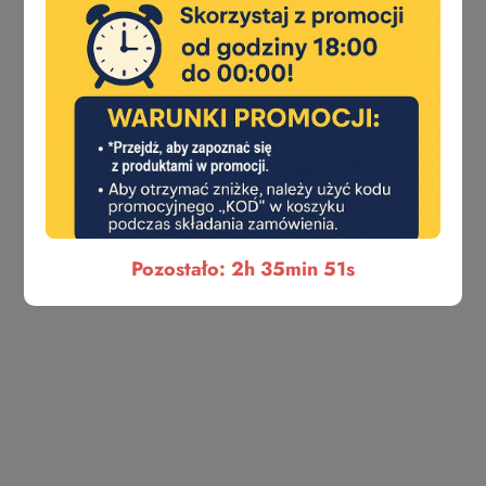
ATHMER
ATRA
ATZ
AYR
Pozostało: 2h 35min 51s
BMH
BONAITI
CAM