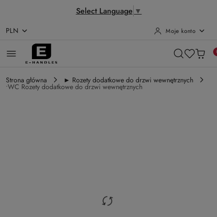
Select Language
▼
PLN
Moje konto
Przejdź do treści głównej
Przejdź do wyszukiwarki
Przejdź do moje konto
Przejdź do menu głównego
Przejdź do opisu produktu
Przejdź do stopki
Strona główna
► Rozety dodatkowe do drzwi wewnętrznych
•WC Rozety dodatkowe do drzwi wewnętrznych