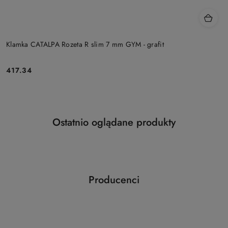
Klamka CATALPA Rozeta R slim 7 mm GYM - grafit
Cena:
417.34
Produkty
Ostatnio oglądane produkty
Pomiń karuzelę produktów
o
statusie:
Producenci
Pomiń karuzelę producentów
ABLOY