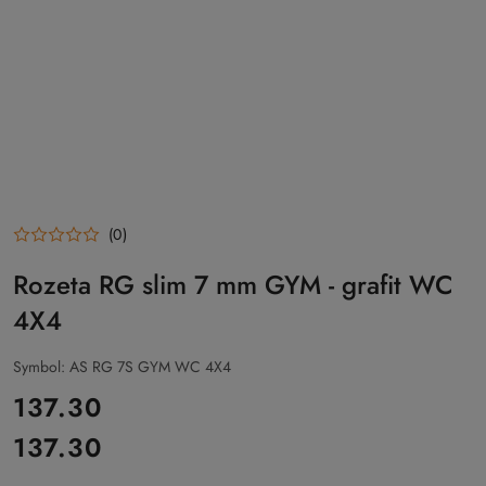
(0)
Rozeta RG slim 7 mm GYM - grafit WC
4X4
Symbol:
AS RG 7S GYM WC 4X4
cena:
137.30
137.30
Cena: