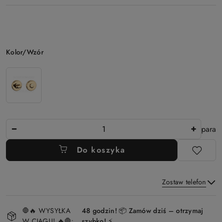
Wariant
Kolor/Wzór
Ilość
para
Do koszyka
Zostaw telefon
Dostępność
🛑🔥 WYSYŁKA
48 godzin! 📦 Zamów dziś – otrzymaj
i
W CIĄGU! 🔥🛑:
szybko! ⚡