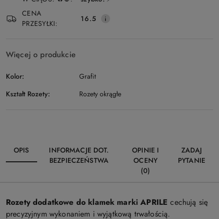
Wyślij
dostawa
CENA
16.5
PRZESYŁKI:
Więcej o produkcie
Kolor:
Grafit
Kształt Rozety:
Rozety okrągłe
OPIS
INFORMACJE DOT.
OPINIE I
ZADAJ
BEZPIECZEŃSTWA
OCENY
PYTANIE
(0)
Rozety dodatkowe do klamek marki APRILE
cechują się
precyzyjnym wykonaniem i wyjątkową trwałością.