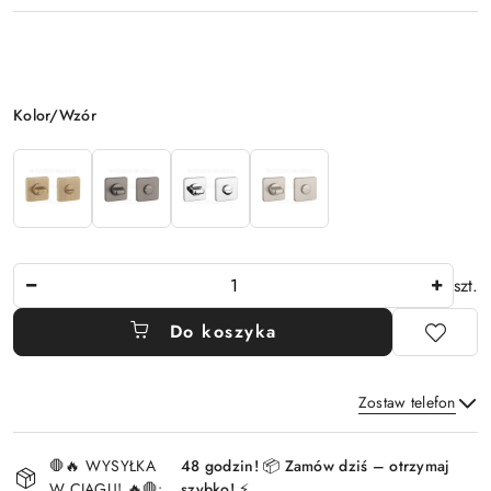
Wariant
Kolor/Wzór
Ilość
szt.
Do koszyka
Zostaw telefon
Dostępność
🛑🔥 WYSYŁKA
48 godzin! 📦 Zamów dziś – otrzymaj
i
W CIĄGU! 🔥🛑:
szybko! ⚡