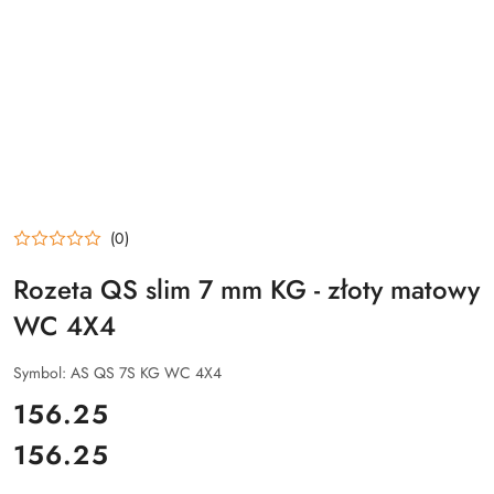
(0)
Rozeta QS slim 7 mm KG - złoty matowy
WC 4X4
Symbol:
AS QS 7S KG WC 4X4
cena:
156.25
156.25
Cena: