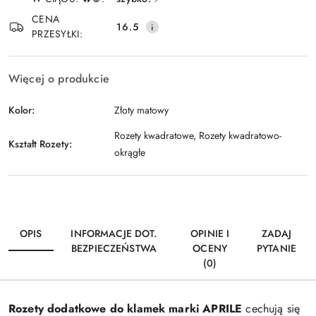
Wyślij
dostawa
CENA
16.5
PRZESYŁKI:
Więcej o produkcie
Kolor:
Złoty matowy
Rozety kwadratowe, Rozety kwadratowo-
Kształt Rozety:
okrągłe
OPIS
INFORMACJE DOT.
OPINIE I
ZADAJ
BEZPIECZEŃSTWA
OCENY
PYTANIE
(0)
Rozety dodatkowe do klamek marki APRILE
cechują się