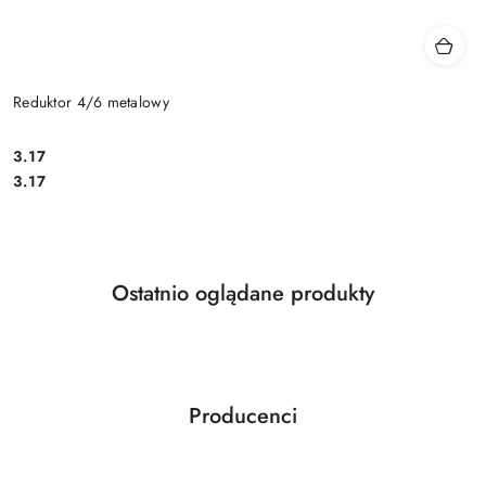
Reduktor 4/6 metalowy
Cena:
3.17
Cena:
3.17
Produkty
Ostatnio oglądane produkty
Pomiń karuzelę produktów
o
statusie:
Producenci
Pomiń karuzelę producentów