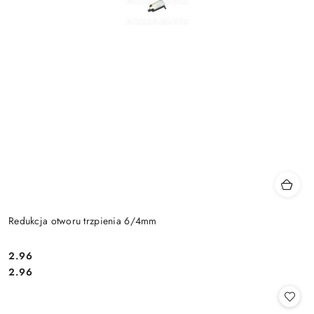
Redukcja otworu trzpienia 6/4mm
Cena:
2.96
Cena:
2.96