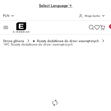
Select Language
▼
PLN
Moje konto
Przejdź do treści głównej
Przejdź do wyszukiwarki
Przejdź do moje konto
Przejdź do menu głównego
Przejdź do opisu produktu
Przejdź do stopki
Strona główna
► Rozety dodatkowe do drzwi wewnętrznych
•WC Rozety dodatkowe do drzwi wewnętrznych