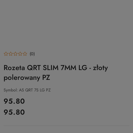
(0)
Rozeta QRT SLIM 7MM LG - złoty
polerowany PZ
Symbol:
AS QRT 7S LG PZ
cena:
95.80
95.80
Cena: