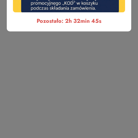
Producenci
Pomiń karuzelę producentów
Pozostało: 2h 32min 45s
ABLOY
ABUS
AGAS
AGB
AMIG
ANSELMI