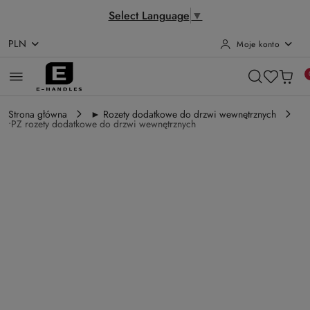
Select Language
▼
PLN
Moje konto
Przejdź do treści głównej
Przejdź do wyszukiwarki
Przejdź do moje konto
Przejdź do menu głównego
Przejdź do opisu produktu
Przejdź do stopki
Strona główna
► Rozety dodatkowe do drzwi wewnętrznych
•PZ rozety dodatkowe do drzwi wewnętrznych