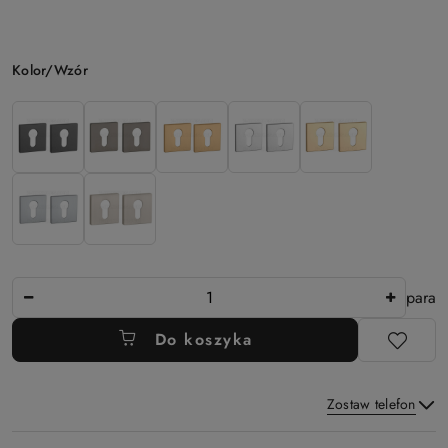
Wariant
Kolor/Wzór
Ilość
para
Do koszyka
Zostaw telefon
Dostępność