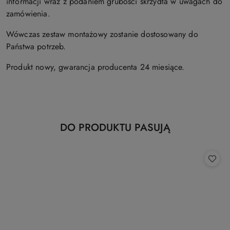
informacji wraz z podaniem grubości skrzydła w uwagach do
zamówienia.
Wówczas zestaw montażowy zostanie dostosowany do
Państwa potrzeb.
Produkt nowy, gwarancja producenta 24 miesiące.
Produkty
DO PRODUKTU PASUJĄ
Pomiń karuzelę produktów
o
statusie: