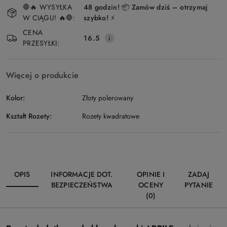
🛑🔥 WYSYŁKA
48 godzin! 📦 Zamów dziś – otrzymaj
i
W CIĄGU! 🔥🛑:
szybko! ⚡
Wyślij
dostawa
CENA
16.5
PRZESYŁKI:
Więcej o produkcie
Kolor:
Złoty polerowany
Kształt Rozety:
Rozety kwadratowe
OPIS
INFORMACJE DOT.
OPINIE I
ZADAJ
BEZPIECZEŃSTWA
OCENY
PYTANIE
(0)