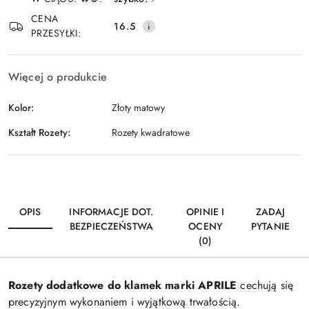
Wyślij
dostawa
CENA
16.5
PRZESYŁKI:
Więcej o produkcie
Kolor:
Złoty matowy
Kształt Rozety:
Rozety kwadratowe
OPIS
INFORMACJE DOT.
OPINIE I
ZADAJ
BEZPIECZEŃSTWA
OCENY
PYTANIE
(0)
Rozety dodatkowe do klamek marki APRILE
cechują się
precyzyjnym wykonaniem i wyjątkową trwałością.