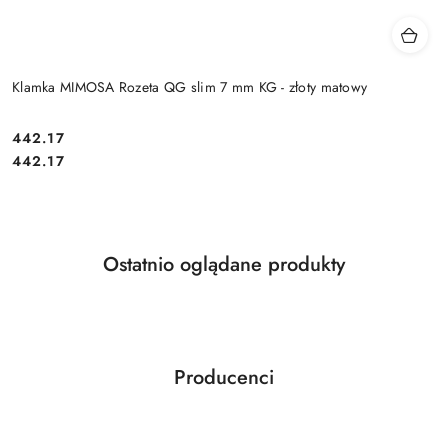
Klamka MIMOSA Rozeta QG slim 7 mm KG - złoty matowy
Cena:
442.17
Cena:
442.17
Produkty
Ostatnio oglądane produkty
Pomiń karuzelę produktów
o
statusie:
Producenci
Pomiń karuzelę producentów