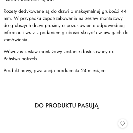
Rozety dedykowane są do drzwi o maksymalnej grubości 44
mm. W przypadku zapotrzebowania na zestaw montażowy
do grubszych drzwi prosimy o pozostawienie odpowiedniej
informacji wraz z podaniem grubości skrzydła w uwagach do
zamówienia.
Wówczas zestaw montażowy zostanie dostosowany do
Państwa potrzeb.
Produkt nowy, gwarancja producenta 24 miesiące.
Produkty
DO PRODUKTU PASUJĄ
Pomiń karuzelę produktów
o
statusie: