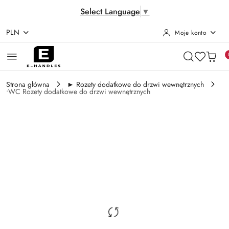
Select Language
▼
PLN
Moje konto
Przejdź do treści głównej
Przejdź do wyszukiwarki
Przejdź do moje konto
Przejdź do menu głównego
Przejdź do opisu produktu
Przejdź do stopki
Strona główna
► Rozety dodatkowe do drzwi wewnętrznych
•WC Rozety dodatkowe do drzwi wewnętrznych