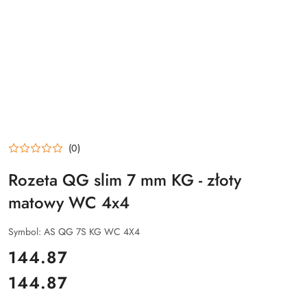
(0)
Rozeta QG slim 7 mm KG - złoty
matowy WC 4x4
Symbol:
AS QG 7S KG WC 4X4
cena:
144.87
144.87
Cena: