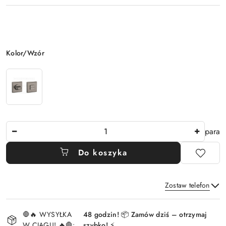
Wariant
Kolor/Wzór
Ilość
para
Do koszyka
Zostaw telefon
Dostępność
🛑🔥 WYSYŁKA
48 godzin! 📦 Zamów dziś – otrzymaj
i
W CIĄGU! 🔥🛑:
szybko! ⚡