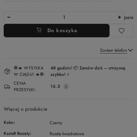
Ilość
para
Do koszyka
Zostaw telefon
Dostępność
🛑🔥 WYSYŁKA
48 godzin! 📦 Zamów dziś – otrzymaj
i
W CIĄGU! 🔥🛑:
szybko! ⚡
Wyślij
dostawa
CENA
16.5
PRZESYŁKI:
Więcej o produkcie
Kolor:
Czarny
Kształt Rozety:
Rozety kwadratowe