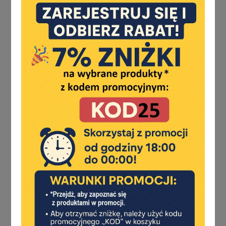
ABLOY
ABUS
AGAS
AGB
AMIG
ANSELMI
APRILE