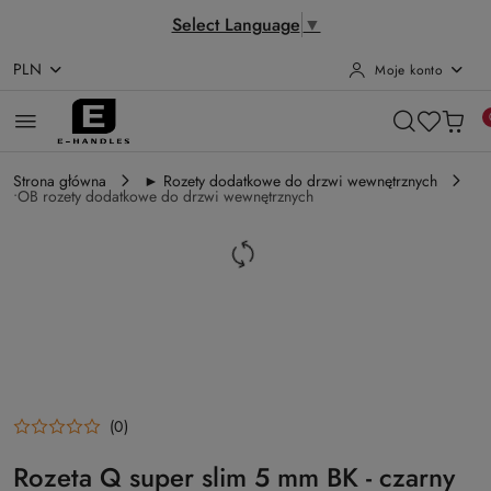
Select Language
▼
PLN
Moje konto
Przejdź do treści głównej
Przejdź do wyszukiwarki
Przejdź do moje konto
Przejdź do menu głównego
Przejdź do opisu produktu
Przejdź do stopki
Strona główna
► Rozety dodatkowe do drzwi wewnętrznych
•OB rozety dodatkowe do drzwi wewnętrznych
(0)
Rozeta Q super slim 5 mm BK - czarny