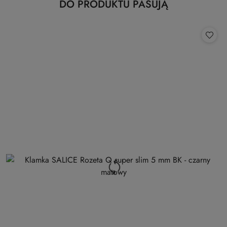
Produkty
DO PRODUKTU PASUJĄ
Pomiń karuzelę produktów
o
statusie: