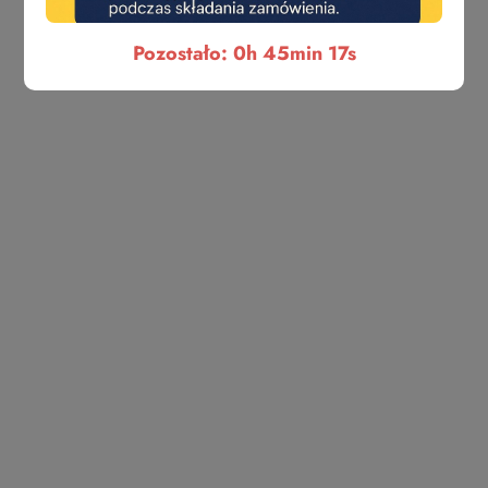
ASSA ABLOY
Pozostało: 0h 45min 17s
ATHMER
ATRA
ATZ
AYR
BMH
BONAITI