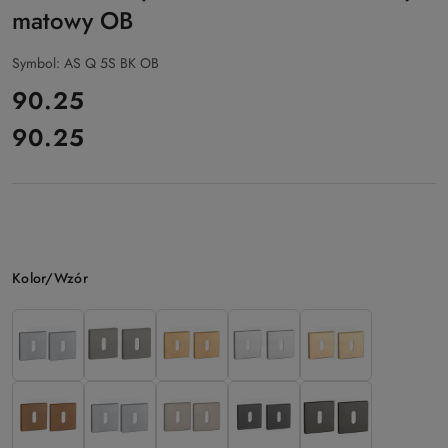
matowy OB
Symbol:
AS Q 5S BK OB
cena:
90.25
90.25
Cena:
Wariant
Kolor/Wzór