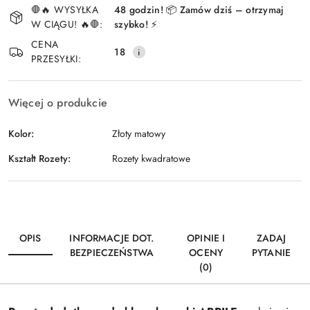
🛑🔥 WYSYŁKA
48 godzin! 📦 Zamów dziś – otrzymaj
i
W CIĄGU! 🔥🛑:
szybko! ⚡
Wyślij
dostawa
CENA
18
PRZESYŁKI:
Więcej o produkcie
Kolor:
Złoty matowy
Kształt Rozety:
Rozety kwadratowe
OPIS
INFORMACJE DOT.
OPINIE I
ZADAJ
BEZPIECZEŃSTWA
OCENY
PYTANIE
(0)