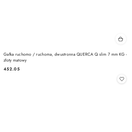
Gałka ruchomo / ruchoma, dwustronna QUERCA Q slim 7 mm KG -
złoty matowy
Cena:
452.05