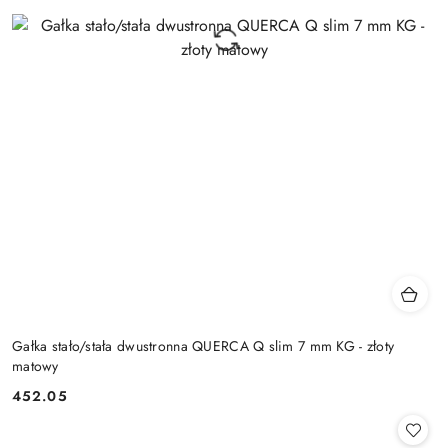
Gałka stało/stała dwustronna QUERCA Q slim 7 mm KG - złoty
matowy
Cena:
452.05