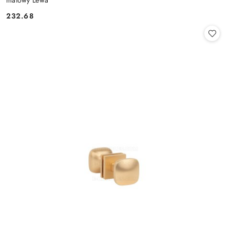
matowy Lewa
Cena:
232.68