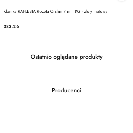
Klamka RAFLESIA Rozeta Q slim 7 mm KG - złoty matowy
Cena:
383.26
Produkty
Ostatnio oglądane produkty
Pomiń karuzelę produktów
o
statusie:
Producenci
Pomiń karuzelę producentów
ABLOY
ABUS