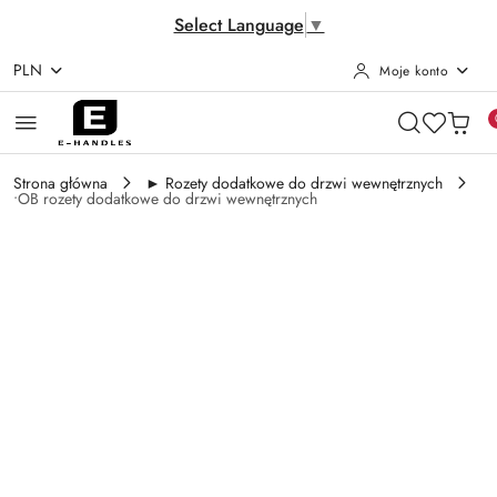
Select Language
▼
PLN
Moje konto
Przejdź do treści głównej
Przejdź do wyszukiwarki
Przejdź do moje konto
Przejdź do menu głównego
Przejdź do opisu produktu
Przejdź do stopki
Strona główna
► Rozety dodatkowe do drzwi wewnętrznych
•OB rozety dodatkowe do drzwi wewnętrznych