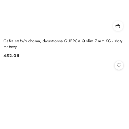
Gałka stało/ruchoma, dwustronna QUERCA Q slim 7 mm KG - złoty
matowy
Cena:
452.05