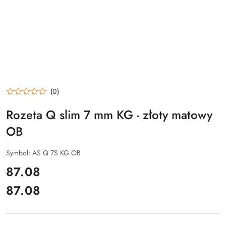
(0)
Rozeta Q slim 7 mm KG - złoty matowy
OB
Symbol:
AS Q 7S KG OB
cena:
87.08
87.08
Cena: