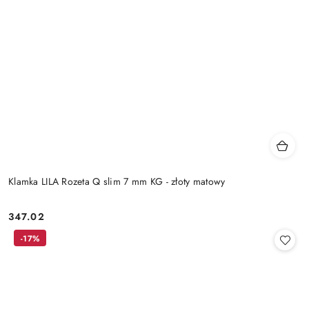
Klamka LILA Rozeta Q slim 7 mm KG - złoty matowy
Cena:
347.02
-17%