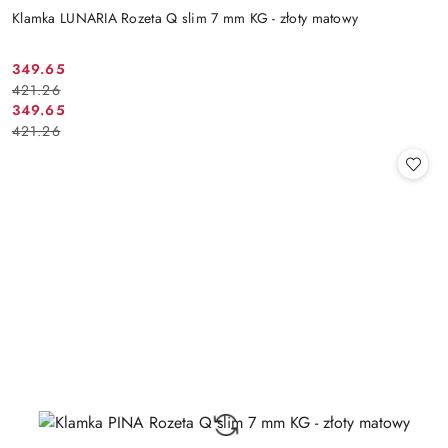
Klamka LUNARIA Rozeta Q slim 7 mm KG - złoty matowy
Cena
Cena
349.65
421.26
promocyjna:
przed
Cena
Cena
349.65
promocją:
421.26
promocyjna:
przed
promocją: