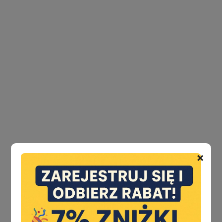
AMIG
ANSELMI
APRILE
ASSA ABLOY
ATHMER
×
ATRA
ATZ