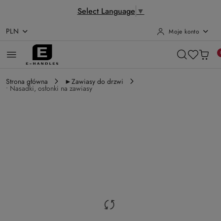
Select Language
▼
PLN
Moje konto
Przejdź do treści głównej
Przejdź do wyszukiwarki
Przejdź do moje konto
Przejdź do menu głównego
Przejdź do opisu produktu
Przejdź do stopki
Strona główna
►Zawiasy do drzwi
• Nasadki, osłonki na zawiasy