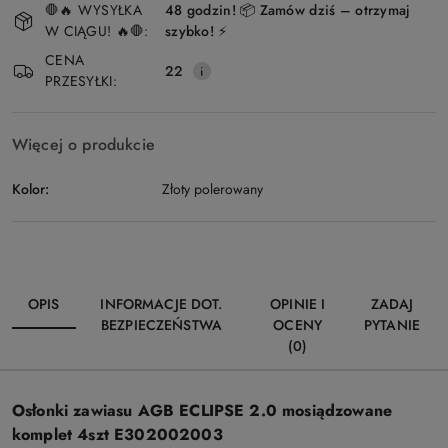
🛑🔥 WYSYŁKA
48 godzin! 📦 Zamów dziś – otrzymaj
i
W CIĄGU! 🔥🛑:
szybko! ⚡
Wyślij
dostawa
CENA
22
PRZESYŁKI:
Więcej o produkcie
Kolor:
Złoty polerowany
OPIS
INFORMACJE DOT.
OPINIE I
ZADAJ
BEZPIECZEŃSTWA
OCENY
PYTANIE
(0)
Osłonki zawiasu AGB ECLIPSE 2.0 mosiądzowane
komplet 4szt E302002003