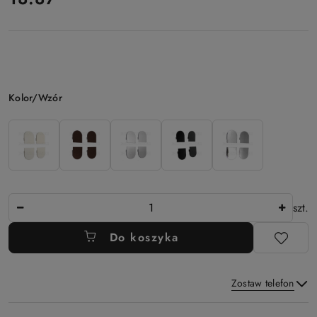
Wariant
Kolor/Wzór
Ilość
szt.
Do koszyka
Zostaw telefon
Dostępność