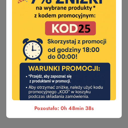
AYR
BMH
BONAITI
CAM
CEAM
CIPIERRE
Pozostało: 0h 48min 38s
Cisa