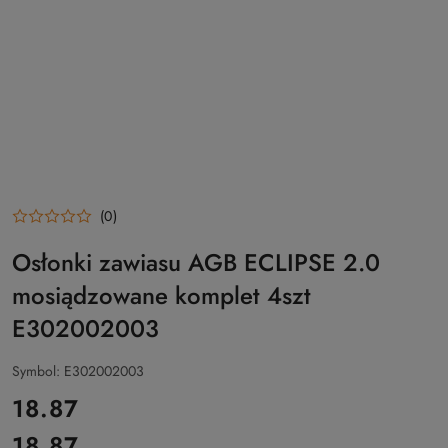
(0)
Osłonki zawiasu AGB ECLIPSE 2.0
mosiądzowane komplet 4szt
E302002003
Symbol:
E302002003
cena:
18.87
18.87
Cena: