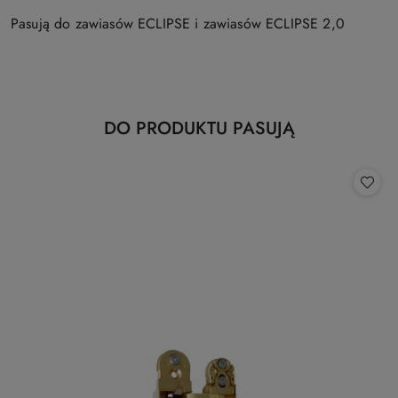
Pasują do zawiasów ECLIPSE i zawiasów ECLIPSE 2,0
Produkty
DO PRODUKTU PASUJĄ
Pomiń karuzelę produktów
o
statusie: