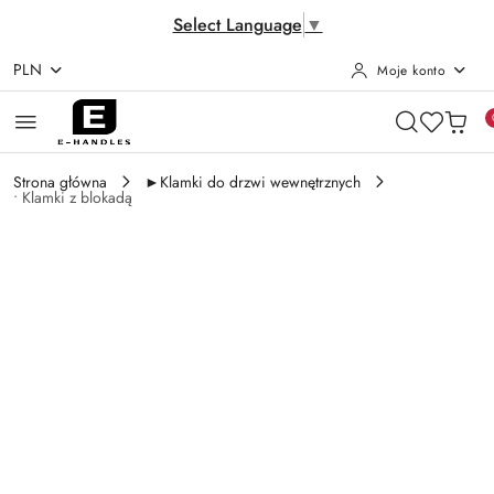
Select Language
▼
PLN
Moje konto
Przejdź do treści głównej
Przejdź do wyszukiwarki
Przejdź do moje konto
Przejdź do menu głównego
Przejdź do opisu produktu
Przejdź do stopki
Strona główna
►Klamki do drzwi wewnętrznych
• Klamki z blokadą