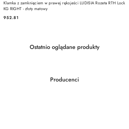
Klamka z zamknięciem w prawej rękojeści LUDISIA Rozeta RTH Lock
KG RIGHT - złoty matowy
Cena:
952.81
Produkty
Ostatnio oglądane produkty
Pomiń karuzelę produktów
o
statusie:
Producenci
Pomiń karuzelę producentów
ABLOY
ABUS