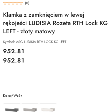
(0)
Klamka z zamknięciem w lewej
rękojeści LUDISIA Rozeta RTH Lock KG
LEFT - złoty matowy
Symbol:
ASG LUDISIA RTH LOCK KG LEFT
cena:
952.81
952.81
Cena:
Wariant
Kolor/Wzór