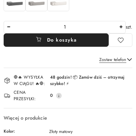
Ilość
szt.
Do koszyka
Zostaw telefon
Dostępność
🛑🔥 WYSYŁKA
48 godzin! 📦 Zamów dziś – otrzymaj
i
W CIĄGU! 🔥🛑:
szybko! ⚡
Wyślij
dostawa
CENA
0
PRZESYŁKI:
Więcej o produkcie
Kolor:
Złoty matowy