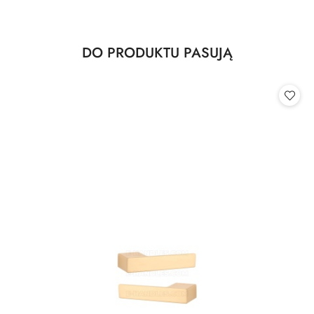
Produkty
DO PRODUKTU PASUJĄ
Pomiń karuzelę produktów
o
statusie: