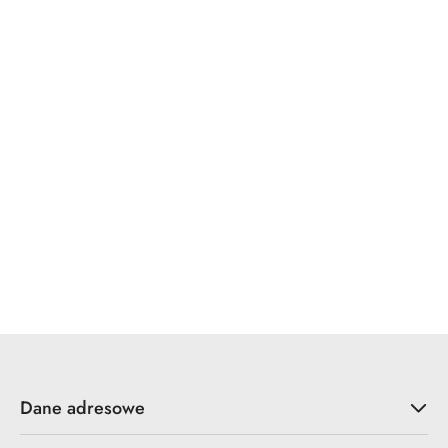
WINKHAUS
x7.zo
YALE
ZOO Hardware
Dane adresowe