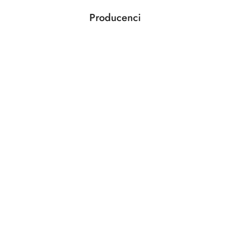
Producenci
Pomiń karuzelę producentów
ABLOY
ABUS
AGAS
AGB
AMIG
ANSELMI