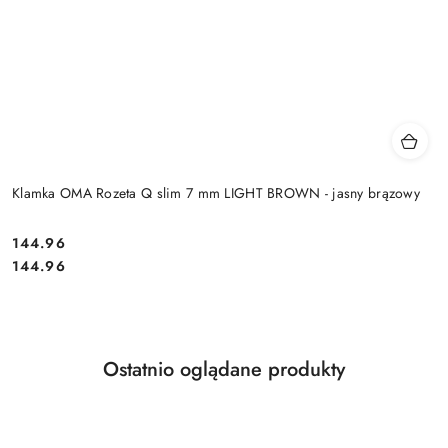
Klamka OMA Rozeta Q slim 7 mm LIGHT BROWN - jasny brązowy
Cena:
144.96
Cena:
144.96
Produkty
Ostatnio oglądane produkty
Pomiń karuzelę produktów
o
statusie: