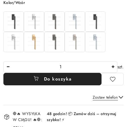
Wariant
Kolor/Wzór
Ilość
szt.
Do koszyka
Zostaw telefon
Dostępność
🛑🔥 WYSYŁKA
48 godzin! 📦 Zamów dziś – otrzymaj
i
W CIĄGU! 🔥🛑:
szybko! ⚡
Wyślij
dostawa