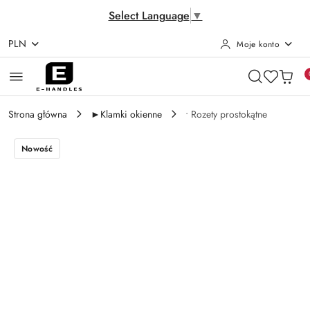
Select Language
▼
PLN
Moje konto
Przejdź do treści głównej
Przejdź do wyszukiwarki
Przejdź do moje konto
Przejdź do menu głównego
Przejdź do opisu produktu
Przejdź do stopki
Strona główna
►Klamki okienne
• Rozety prostokątne
Nowość