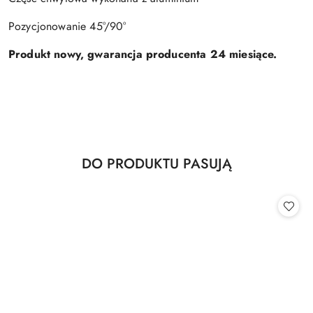
Pozycjonowanie 45°/90°
Produkt nowy, gwarancja producenta 24 miesiące.
Produkty
DO PRODUKTU PASUJĄ
Pomiń karuzelę produktów
o
statusie: