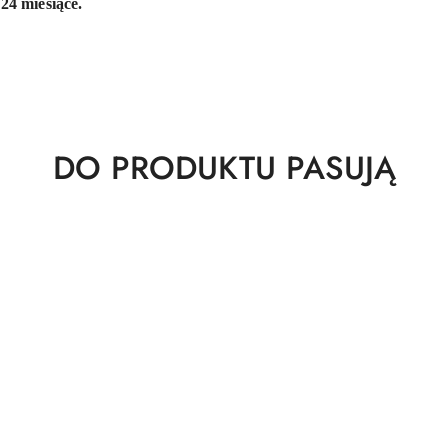
24 miesiące.
Produkty
DO PRODUKTU PASUJĄ
o
statusie: