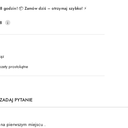
8 godzin! 📦 Zamów dziś – otrzymaj szybko! ⚡
8
rąz
ozety prostokątne
ZADAJ PYTANIE
 na pierwszym miejscu .