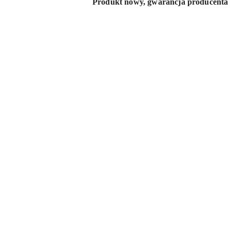
Produkt nowy, gwarancja producenta 
Pomiń karuzelę produktów