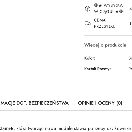
Dostępność
🛑🔥 WYSYŁKA
i
4
W CIĄGU! 🔥🛑:
dostawa
CENA
1
PRZESYŁKI:
Więcej o produkcie
Kolor:
B
Kształt Rozety:
R
RMACJE DOT. BEZPIECZEŃSTWA
OPINIE I OCENY (0)
, która tworząc nowe modele stawia potrzeby użytkownika
 klamek