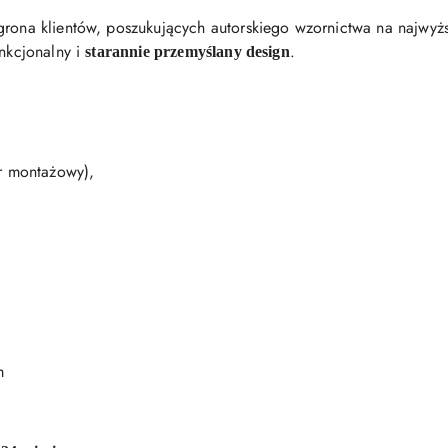
grona klientów, poszukujących autorskiego wzornictwa na najwy
unkcjonalny i
.
starannie przemyślany design
er montażowy),
m