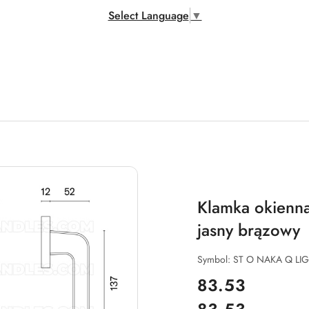
Select Language
▼
Klamka okien
jasny brązowy
Symbol:
ST O NAKA Q L
cena:
83.53
Cena: