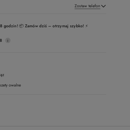
Zostaw telefon
Wyślij
8 godzin! 📦 Zamów dziś – otrzymaj szybko! ⚡
8
rąz
ozety owalne