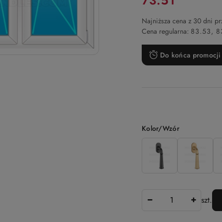
73.51
Najniższa cena z 30 dni p
Cena regularna:
83.53
8
Do końca promocji 
Wariant
Kolor/Wzór
Ilość
szt.