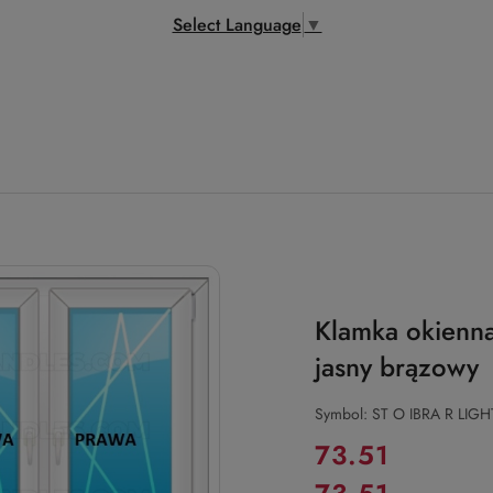
Select Language
▼
Klamka okienn
jasny brązowy
Symbol:
ST O IBRA R LI
Cena:
73.51
Cena: