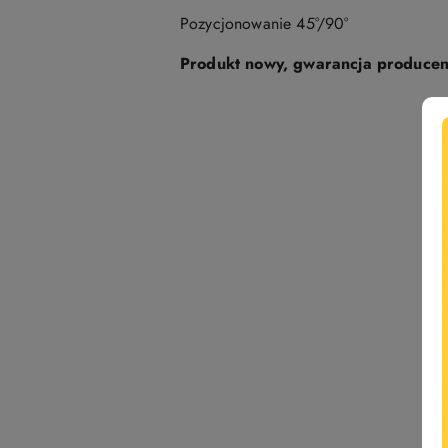
Pozycjonowanie 45°/90°
Produkt nowy, gwarancja producen
Pomiń karuzelę produktów