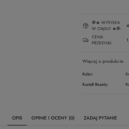
Dostępność
🛑🔥 WYSYŁKA
i
4
W CIĄGU! 🔥🛑:
dostawa
CENA
1
PRZESYŁKI:
Więcej o produkcie
Kolor:
B
Kształt Rozety:
R
OPIS
OPINIE I OCENY (0)
ZADAJ PYTANIE