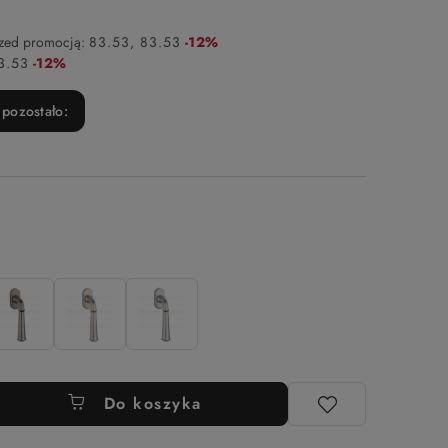
Rabat:
rzed promocją:
83.53
83.53
-12%
Rabat:
3.53
-12%
pozostało:
Do koszyka