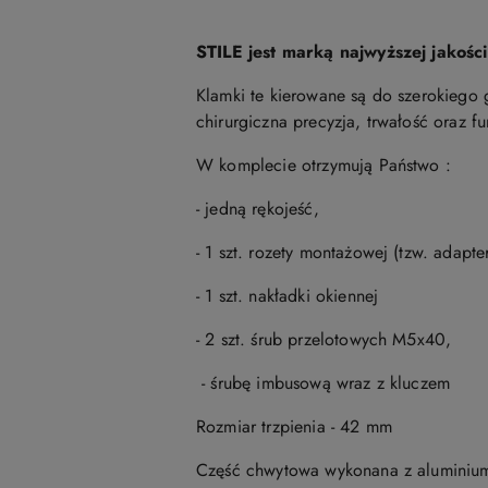
STILE jest marką najwyższej jakośc
Klamki te kierowane są do szerokiego 
chirurgiczna precyzja, trwałość oraz f
W komplecie otrzymują Państwo :
- jedną rękojeść,
- 1 szt. rozety montażowej (tzw. adapt
- 1 szt. nakładki okiennej
- 2 szt. śrub przelotowych M5x40,
- śrubę imbusową wraz z kluczem
Rozmiar trzpienia - 42 mm
Część chwytowa wykonana z aluminiu