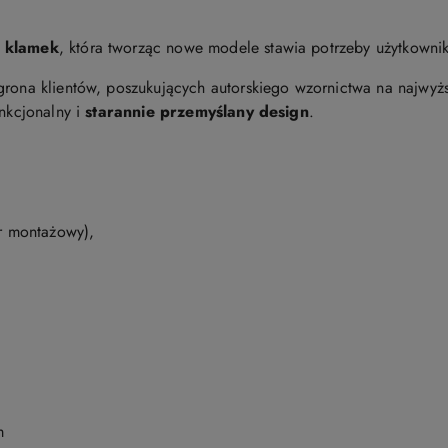
i klamek
, która tworząc nowe modele stawia potrzeby użytkowni
grona klientów, poszukujących autorskiego wzornictwa na najwy
unkcjonalny i
starannie przemyślany design
.
er montażowy),
m