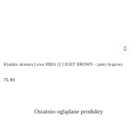
Klamka okienna Lewa HIRA Q LIGHT BROWN - jasny brązowy
Cena:
75.93
Produkty
Ostatnio oglądane produkty
Pomiń karuzelę produktów
o
statusie: