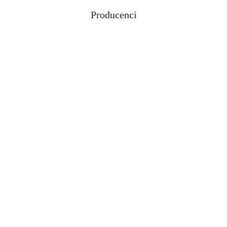
Producenci
Pomiń karuzelę producentów
ABLOY
ABUS
AGAS
AGB
AMIG
ANSELMI