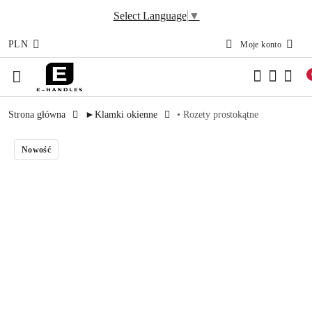
Select Language
▼
PLN
Moje konto
Przejdź do treści głównej
Przejdź do wyszukiwarki
Przejdź do moje konto
Przejdź do menu głównego
Przejdź do opisu produktu
Przejdź do stopki
Strona główna
►Klamki okienne
• Rozety prostokątne
Nowość