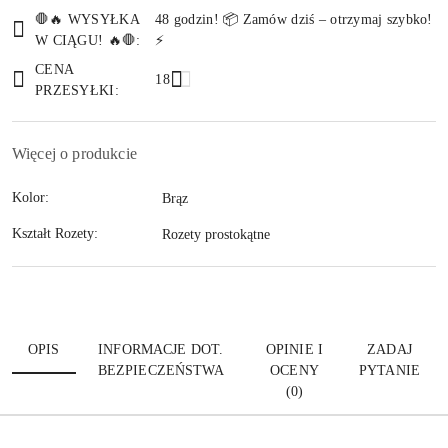
Dostępność
🛑🔥 WYSYŁKA
48 godzin! 📦 Zamów dziś – otrzymaj szybko!
i
W CIĄGU! 🔥🛑:
⚡
Wyślij
dostawa
CENA
18
PRZESYŁKI:
Więcej o produkcie
Kolor:
Brąz
Kształt Rozety:
Rozety prostokątne
OPIS
INFORMACJE DOT.
OPINIE I
ZADAJ
BEZPIECZEŃSTWA
OCENY
PYTANIE
(0)