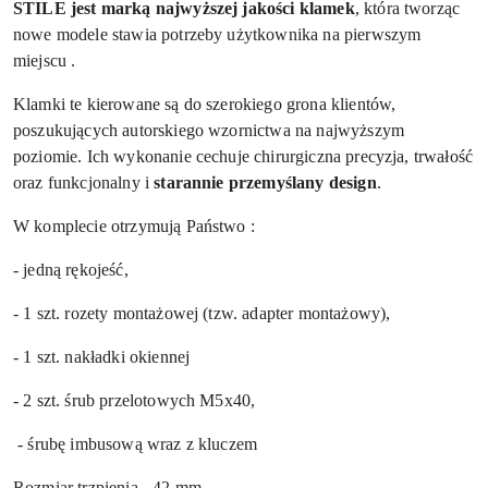
STILE jest marką najwyższej jakości klamek
, która tworząc
nowe modele stawia potrzeby użytkownika na pierwszym
miejscu .
Klamki te kierowane są do szerokiego grona klientów,
poszukujących autorskiego wzornictwa na najwyższym
poziomie. Ich wykonanie cechuje chirurgiczna precyzja, trwałość
oraz funkcjonalny i
starannie przemyślany design
.
W komplecie otrzymują Państwo :
- jedną rękojeść,
- 1 szt. rozety montażowej (tzw. adapter montażowy),
- 1 szt. nakładki okiennej
- 2 szt. śrub przelotowych M5x40,
- śrubę imbusową wraz z kluczem
Rozmiar trzpienia - 42 mm