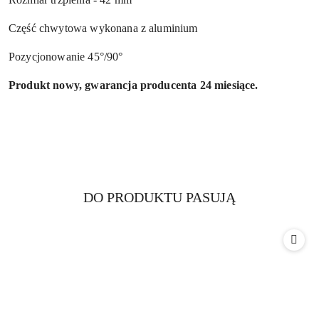
Część chwytowa wykonana z aluminium
Pozycjonowanie 45°/90°
Produkt nowy, gwarancja producenta 24 miesiące.
Produkty
DO PRODUKTU PASUJĄ
Pomiń karuzelę produktów
o
statusie: