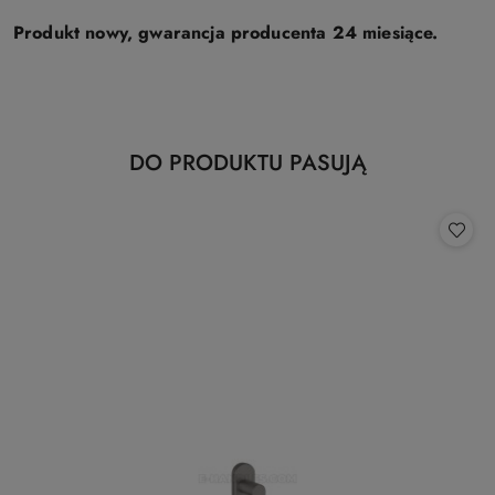
Produkt nowy, gwarancja producenta 24 miesiące.
Produkty
DO PRODUKTU PASUJĄ
Pomiń karuzelę produktów
o
statusie: