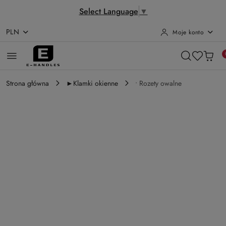
Select Language
▼
PLN
Moje konto
Przejdź do treści głównej
Przejdź do wyszukiwarki
Przejdź do moje konto
Przejdź do menu głównego
Przejdź do opisu produktu
Przejdź do stopki
Strona główna
►Klamki okienne
• Rozety owalne