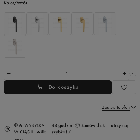
Wariant
Kolor/Wzór
Ilość
szt.
Do koszyka
Zostaw telefon
Dostępność
🛑🔥 WYSYŁKA
48 godzin! 📦 Zamów dziś – otrzymaj
i
W CIĄGU! 🔥🛑:
szybko! ⚡
Wyślij
dostawa