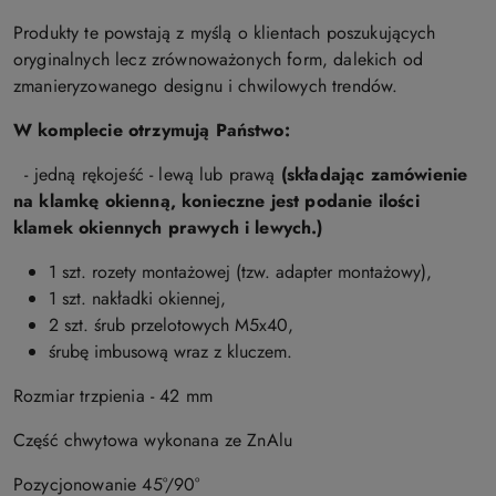
Produkty te powstają z myślą o klientach poszukujących
oryginalnych lecz zrównoważonych form, dalekich od
zmanieryzowanego designu i chwilowych trendów.
W komplecie otrzymują Państwo:
- jedną rękojeść - lewą lub prawą
(s
kładając zamówienie
na klamkę okienną, konieczne jest podanie ilości
klamek okiennych prawych i lewych.)
1 szt. rozety montażowej (tzw. adapter montażowy),
1 szt. nakładki okiennej,
2 szt. śrub przelotowych M5x40,
śrubę imbusową wraz z kluczem.
Rozmiar trzpienia - 42 mm
Część chwytowa wykonana ze ZnAlu
Pozycjonowanie 45°/90°