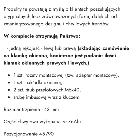
Produkty te powstają z myślą o klientach poszukujących
oryginalnych lecz zrównoważonych form, dalekich od
zmanieryzowanego designu i chwilowych trendów.
W komplecie otrzymują Państwo:
- jedną rękojeść - lewą lub prawą
(s
kładając zamówienie
na klamkę okienną, konieczne jest podanie ilości
klamek okiennych prawych i lewych.)
1 szt. rozety montażowej (tzw. adapter montażowy),
1 szt. nakładki okiennej,
2 szt. śrub przelotowych M5x40,
śrubę imbusową wraz z kluczem.
Rozmiar trzpienia - 42 mm
Część chwytowa wykonana ze ZnAlu
Pozycjonowanie 45°/90°