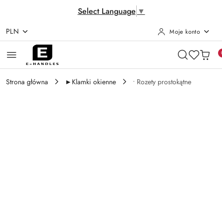
Select Language
▼
PLN
Moje konto
Przejdź do treści głównej
Przejdź do wyszukiwarki
Przejdź do moje konto
Przejdź do menu głównego
Przejdź do opisu produktu
Przejdź do stopki
Strona główna
►Klamki okienne
• Rozety prostokątne