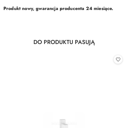
Produkt nowy, gwarancja producenta 24 miesiące.
Produkty
DO PRODUKTU PASUJĄ
Pomiń karuzelę produktów
o
statusie: