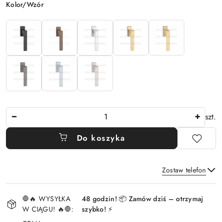
Wariant
Kolor/Wzór
Ilość
szt.
Do koszyka
Zostaw telefon
Dostępność
🛑🔥 WYSYŁKA
48 godzin! 📦 Zamów dziś – otrzymaj
i
W CIĄGU! 🔥🛑:
szybko! ⚡
Wyślij
dostawa