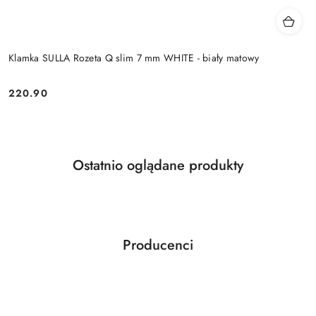
Klamka SULLA Rozeta Q slim 7 mm WHITE - biały matowy
Cena:
220.90
Produkty
Ostatnio oglądane produkty
Pomiń karuzelę produktów
o
statusie:
Producenci
Pomiń karuzelę producentów
ABLOY