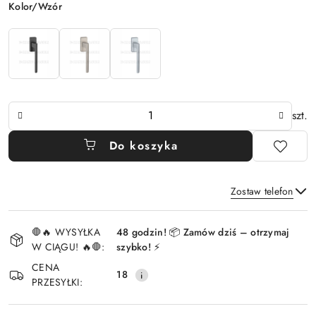
Wariant
Kolor/Wzór
Ilość
szt.
Do koszyka
Zostaw telefon
Dostępność
🛑🔥 WYSYŁKA
48 godzin! 📦 Zamów dziś – otrzymaj
i
W CIĄGU! 🔥🛑:
szybko! ⚡
Wyślij
dostawa
CENA
18
PRZESYŁKI: