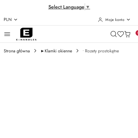
Select Language
▼
PLN
Moje konto
Przejdź do treści głównej
Przejdź do wyszukiwarki
Przejdź do moje konto
Przejdź do menu głównego
Przejdź do opisu produktu
Przejdź do stopki
Strona główna
►Klamki okienne
• Rozety prostokątne