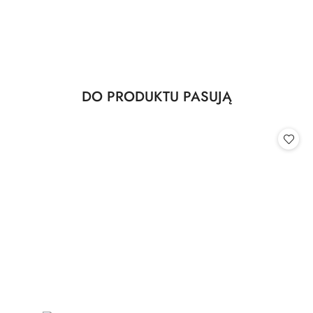
Produkty
DO PRODUKTU PASUJĄ
Pomiń karuzelę produktów
o
statusie: