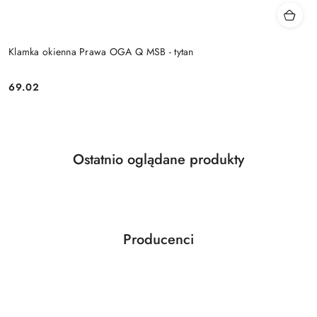
Klamka okienna Prawa OGA Q MSB - tytan
Cena:
69.02
Produkty
Ostatnio oglądane produkty
Pomiń karuzelę produktów
o
statusie:
Producenci
Pomiń karuzelę producentów
ABLOY