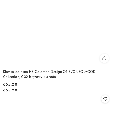
Klamka do okna HS Colombo Design ONE/ONEQ MOOD
Collection, C02 brązowy / anoda
Cena:
655.20
Cena:
655.20