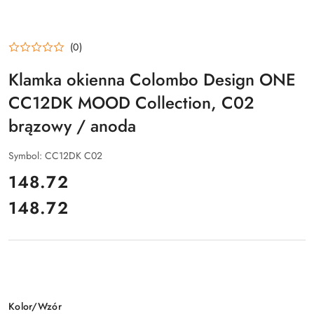
(0)
Klamka okienna Colombo Design ONE
CC12DK MOOD Collection, C02
brązowy / anoda
Symbol:
CC12DK C02
cena:
148.72
148.72
Cena:
Wariant
Kolor/Wzór