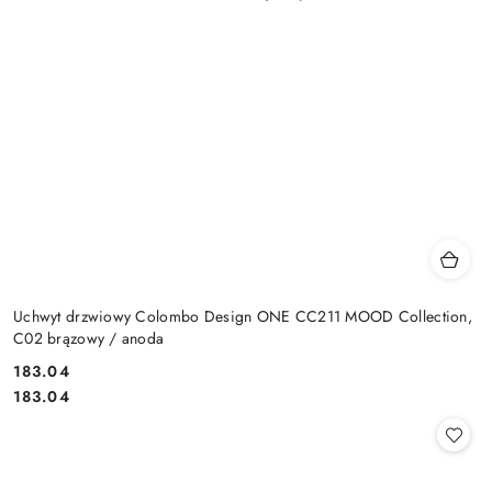
Uchwyt drzwiowy Colombo Design ONE CC211 MOOD Collection,
C02 brązowy / anoda
Cena:
183.04
Cena:
183.04