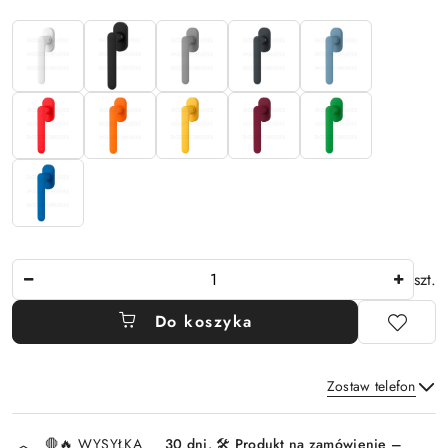
Ilość
szt.
Do koszyka
Zostaw telefon
Dostępność
🛑🔥 WYSYŁKA
30 dni. 🛠️ Produkt na zamówienie –