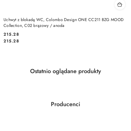
Uchwyt z blokadą WC, Colombo Design ONE CC211 BZG MOOD
Collection, C02 brązowy / anoda
Cena:
215.28
Cena:
215.28
Produkty
Ostatnio oglądane produkty
Pomiń karuzelę produktów
o
statusie:
Producenci
Pomiń karuzelę producentów
ABLOY