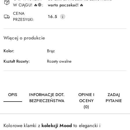
i
W CIĄGU! 🔥🛑:
warto poczekać! 🔥
Wyślij
dostawa
CENA
16.5
PRZESYŁKI:
Więcej o produkcie
Kolor:
Brąz
Kształt Rozety:
Rozety owalne
OPIS
INFORMACJE DOT.
OPINIE I
ZADAJ
BEZPIECZEŃSTWA
OCENY
PYTANIE
(0)
Kolorowe klamki z
kolekcji Mood
to elegancki i