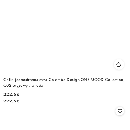
Gałka jednostronna stała Colombo Design ONE MOOD Collection,
C02 brązowy / anoda
Cena:
222.56
Cena:
222.56