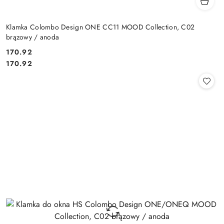
Klamka Colombo Design ONE CC11 MOOD Collection, C02
brązowy / anoda
Cena:
170.92
Cena:
170.92