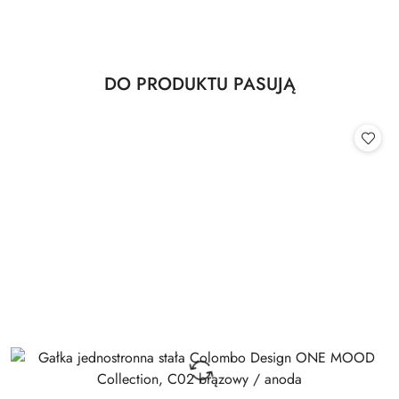
Produkty
DO PRODUKTU PASUJĄ
Pomiń karuzelę produktów
o
statusie: