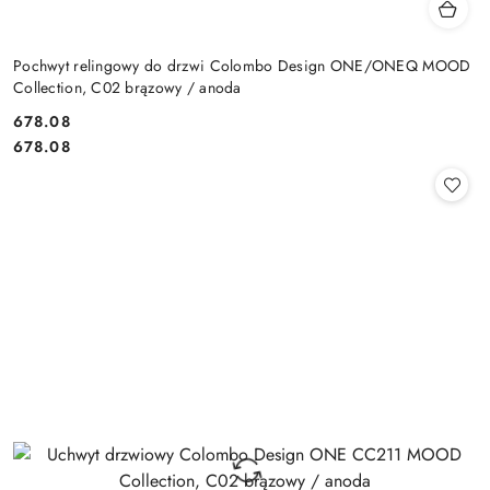
Pochwyt relingowy do drzwi Colombo Design ONE/ONEQ MOOD
Collection, C02 brązowy / anoda
Cena:
678.08
Cena:
678.08