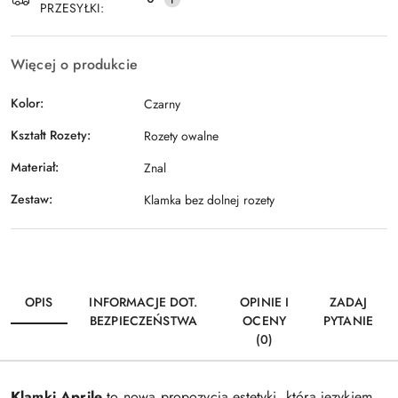
PRZESYŁKI:
Więcej o produkcie
Kolor:
Czarny
Kształt Rozety:
Rozety owalne
Materiał:
Znal
Zestaw:
Klamka bez dolnej rozety
OPIS
INFORMACJE DOT.
OPINIE I
ZADAJ
BEZPIECZEŃSTWA
OCENY
PYTANIE
(0)
Klamki Aprile
to nowa propozycja estetyki, która językiem