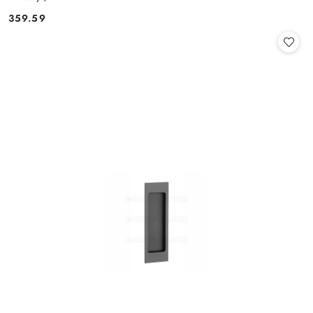
Cena:
359.59