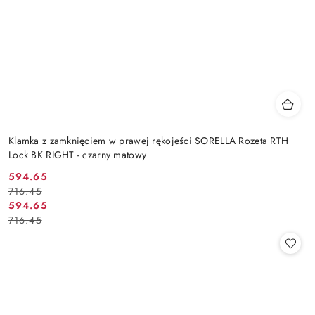
Klamka z zamknięciem w prawej rękojeści SORELLA Rozeta RTH
Lock BK RIGHT - czarny matowy
Cena
Cena
594.65
716.45
promocyjna:
przed
Cena
Cena
594.65
promocją:
716.45
promocyjna:
przed
promocją: