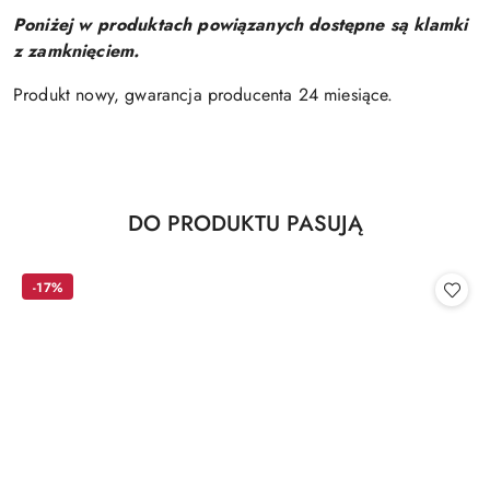
Poniżej w produktach powiązanych dostępne są klamki
z zamknięciem.
Produkt nowy, gwarancja producenta 24 miesiące.
Produkty
DO PRODUKTU PASUJĄ
Pomiń karuzelę produktów
o
statusie:
-17%