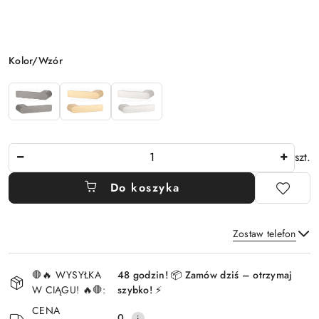
Wariant
Kolor/Wzór
Ilość
szt.
Do koszyka
Zostaw telefon
Dostępność
🛑🔥 WYSYŁKA
48 godzin! 📦 Zamów dziś – otrzymaj
i
W CIĄGU! 🔥🛑:
szybko! ⚡
Wyślij
dostawa
CENA
0