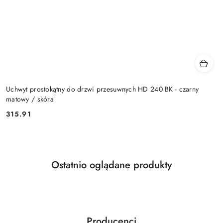
Uchwyt prostokątny do drzwi przesuwnych HD 240 BK - czarny
matowy / skóra
Cena:
315.91
Produkty
Ostatnio oglądane produkty
Pomiń karuzelę produktów
o
statusie:
Producenci