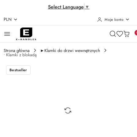
Select Language
▼
PLN
Moje konto
Przejdź do treści głównej
Przejdź do wyszukiwarki
Przejdź do moje konto
Przejdź do menu głównego
Przejdź do opisu produktu
Przejdź do stopki
Strona główna
►Klamki do drzwi wewnętrznych
• Klamki z blokadą
Bestseller