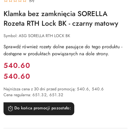
(0)
Klamka bez zamknięcia SORELLA
Rozeta RTH Lock BK - czarny matowy
Symbol:
ASG SORELLA RTH LOCK BK
Sprawdź również rozety dolne pasujące do tego produktu -
dostępne w produktach powiązanych na dole strony.
Cena:
540.60
540.60
Cena:
Najniższa cena z 30 dni przed promocją:
540.6
540.6
Cena regularna:
651.32
651.32
Do końca promocji pozostało: