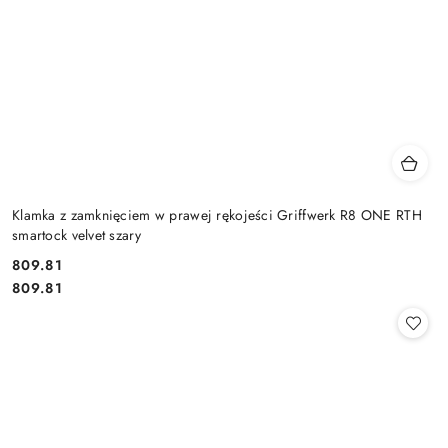
Klamka z zamknięciem w prawej rękojeści Griffwerk R8 ONE RTH
smartock velvet szary
Cena:
809.81
Cena:
809.81