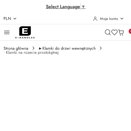
Select Language
▼
PLN
Moje konto
Przejdź do treści głównej
Przejdź do wyszukiwarki
Przejdź do moje konto
Przejdź do menu głównego
Przejdź do opisu produktu
Przejdź do stopki
Strona główna
►Klamki do drzwi wewnętrznych
• Klamki na rozecie prostokątnej