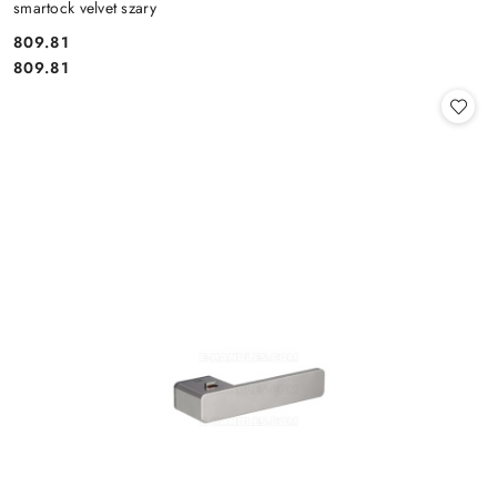
smartock velvet szary
Cena:
809.81
Cena:
809.81