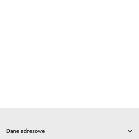
WINKHAUS
x7.zo
YALE
ZOO Hardware
Dane adresowe