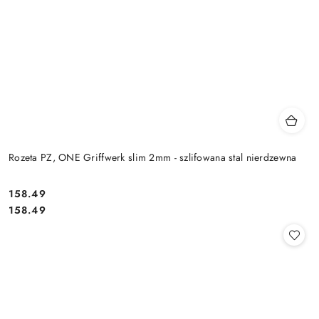
Rozeta PZ, ONE Griffwerk slim 2mm - szlifowana stal nierdzewna
Cena:
158.49
Cena:
158.49