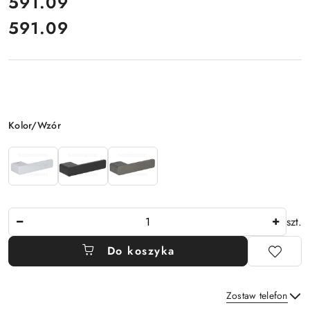
cena:
591.09
591.09
Cena:
Wariant
Kolor/Wzór
Ilość
szt.
Do koszyka
Zostaw telefon