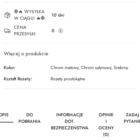
Dostępność
🛑🔥 WYSYŁKA
i
10 dni
W CIĄGU! 🔥🛑:
Wyślij
dostawa
CENA
0
PRZESYŁKI:
Więcej o produkcie
Kolor:
Chrom matowy, Chrom satynowy, Srebrny
Kształt Rozety:
Rozety prostokątne
OPIS
DO
INFORMACJE
OPINIE
ZADAJ
POBRANIA
DOT.
I
PYTANI
BEZPIECZEŃSTWA
OCENY
(0)