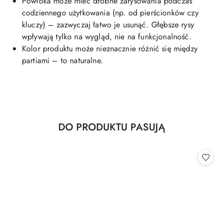
Powłoka może mieć drobne zarysowania podczas
codziennego użytkowania (np. od pierścionków czy
kluczy) – zazwyczaj łatwo je usunąć. Głębsze rysy
wpływają tylko na wygląd, nie na funkcjonalność.
Kolor produktu może nieznacznie różnić się między
partiami – to naturalne.
Produkty
DO PRODUKTU PASUJĄ
Pomiń karuzelę produktów
o
statusie: