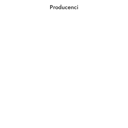
Producenci
Pomiń karuzelę producentów
ABLOY
ABUS
AGAS
AGB
AMIG
ANSELMI