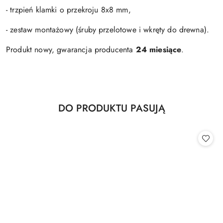
- trzpień klamki o przekroju 8x8 mm,
- zestaw montażowy (śruby przelotowe i wkręty do drewna).
Produkt nowy, gwarancja producenta
24 miesiące
.
Produkty
DO PRODUKTU PASUJĄ
Pomiń karuzelę produktów
o
statusie: