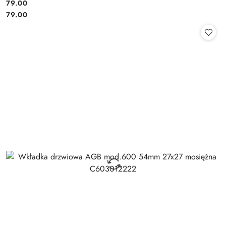
Cena:
79.00
Cena:
79.00