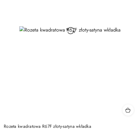
Rozeta kwadratowa R67F złoty-satyna wkładka