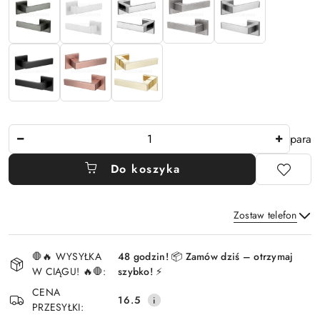
Ilość
para
Do koszyka
Zostaw telefon
Dostępność
🛑🔥 WYSYŁKA
48 godzin! 📦 Zamów dziś – otrzymaj
i
W CIĄGU! 🔥🛑:
szybko! ⚡
Wyślij
dostawa
CENA
16.5
PRZESYŁKI: