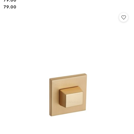
Cena:
Cena:
79.00