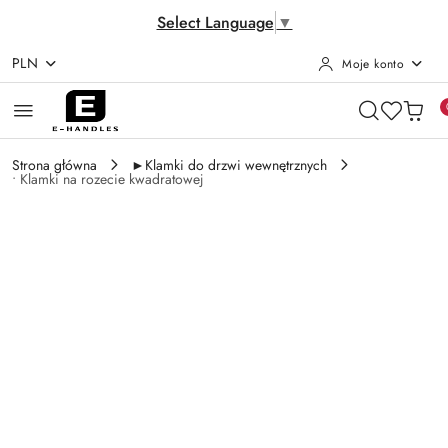
Select Language
▼
PLN
Moje konto
Przejdź do treści głównej
Przejdź do wyszukiwarki
Przejdź do moje konto
Przejdź do menu głównego
Przejdź do opisu produktu
Przejdź do stopki
Strona główna
►Klamki do drzwi wewnętrznych
• Klamki na rozecie kwadratowej