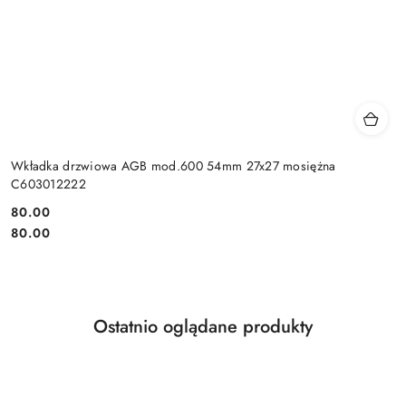
Wkładka drzwiowa AGB mod.600 54mm 27x27 mosiężna
C603012222
Cena:
80.00
Cena:
80.00
Produkty
Ostatnio oglądane produkty
Pomiń karuzelę produktów
o
statusie: