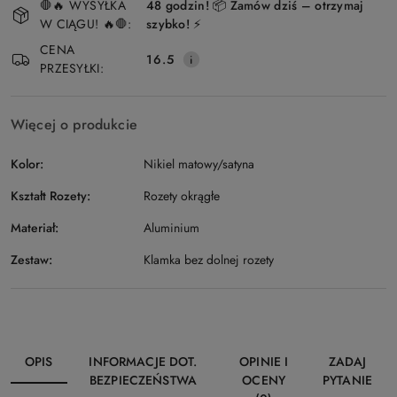
🛑🔥 WYSYŁKA
48 godzin! 📦 Zamów dziś – otrzymaj
i
W CIĄGU! 🔥🛑:
szybko! ⚡
Wyślij
dostawa
CENA
16.5
PRZESYŁKI:
Więcej o produkcie
Kolor:
Nikiel matowy/satyna
Kształt Rozety:
Rozety okrągłe
Materiał:
Aluminium
Zestaw:
Klamka bez dolnej rozety
OPIS
INFORMACJE DOT.
OPINIE I
ZADAJ
BEZPIECZEŃSTWA
OCENY
PYTANIE