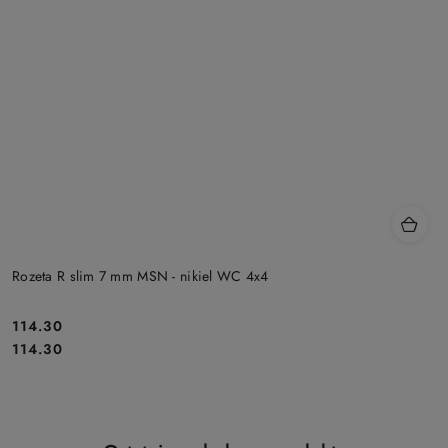
Rozeta R slim 7 mm MSN - nikiel WC 4x4
Cena:
114.30
Cena:
114.30