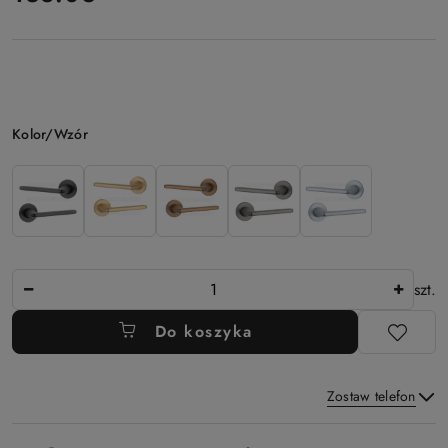
Wariant
Kolor/Wzór
Ilość
szt.
Do koszyka
Zostaw telefon
Dostępność