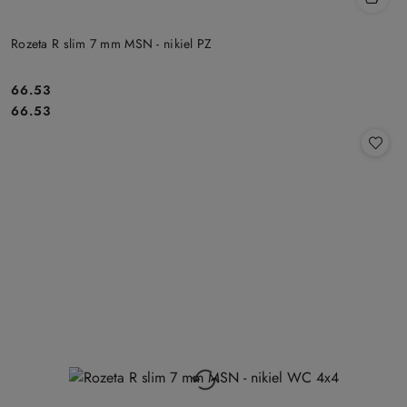
Rozeta R slim 7 mm MSN - nikiel PZ
Cena:
66.53
Cena:
66.53