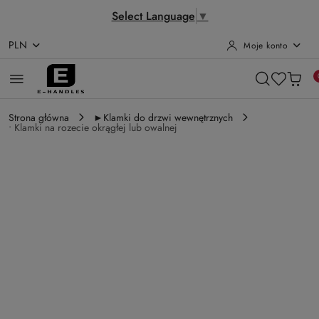
Select Language
▼
PLN
Moje konto
Przejdź do treści głównej
Przejdź do wyszukiwarki
Przejdź do moje konto
Przejdź do menu głównego
Przejdź do opisu produktu
Przejdź do stopki
Strona główna
►Klamki do drzwi wewnętrznych
• Klamki na rozecie okrągłej lub owalnej