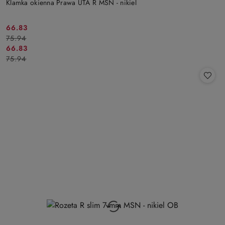
Klamka okienna Prawa UTA R MSN - nikiel
Cena
Cena
66.83
75.94
promocyjna:
przed
Cena
Cena
66.83
promocją:
75.94
promocyjna:
przed
promocją: