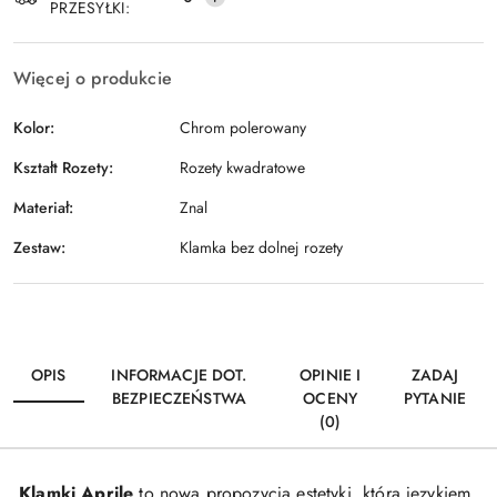
PRZESYŁKI:
Więcej o produkcie
Kolor:
Chrom polerowany
Kształt Rozety:
Rozety kwadratowe
Materiał:
Znal
Zestaw:
Klamka bez dolnej rozety
OPIS
INFORMACJE DOT.
OPINIE I
ZADAJ
BEZPIECZEŃSTWA
OCENY
PYTANIE
(0)
Klamki Aprile
to nowa propozycja estetyki, która językiem