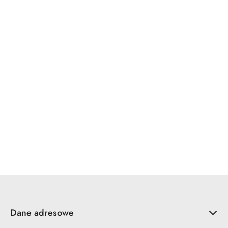
WINKHAUS
x7.zo
YALE
ZOO Hardware
Dane adresowe