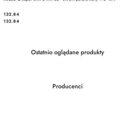
Cena:
132.84
Cena:
132.84
Produkty
Ostatnio oglądane produkty
Pomiń karuzelę produktów
o
statusie:
Producenci
Pomiń karuzelę producentów
ABLOY
ABUS