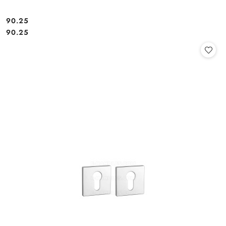
Cena:
90.25
Cena:
90.25