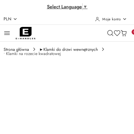
Select Language
▼
PLN
Moje konto
Przejdź do treści głównej
Przejdź do wyszukiwarki
Przejdź do moje konto
Przejdź do menu głównego
Przejdź do opisu produktu
Przejdź do stopki
Strona główna
►Klamki do drzwi wewnętrznych
• Klamki na rozecie kwadratowej