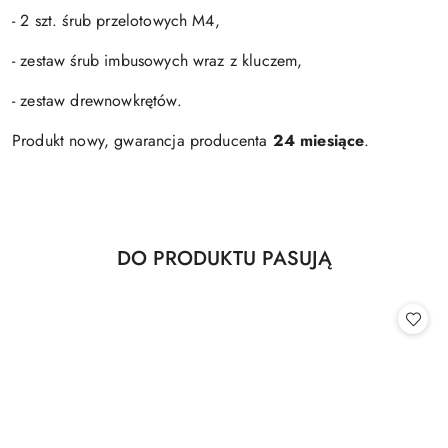
- 2 szt. śrub przelotowych M4,
- zestaw śrub imbusowych wraz z kluczem,
- zestaw drewnowkrętów.
Produkt nowy, gwarancja producenta
24 miesiące
.
Produkty
DO PRODUKTU PASUJĄ
Pomiń karuzelę produktów
o
statusie: