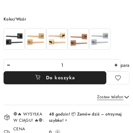
Wariant
Kolor/Wzór
Ilość
para
Do koszyka
Zostaw telefon
Dostępność
🛑🔥 WYSYŁKA
48 godzin! 📦 Zamów dziś – otrzymaj
i
W CIĄGU! 🔥🛑:
szybko! ⚡
Wyślij
dostawa
CENA
0