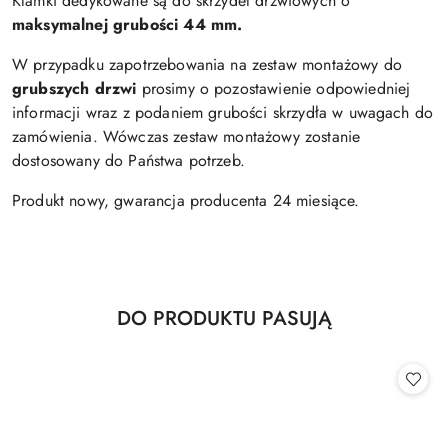
Klamki dedykowane są do skrzydeł drzwiowych o
maksymalnej
grubości 44 mm.
W przypadku zapotrzebowania na zestaw montażowy do
grubszych drzwi
prosimy o pozostawienie odpowiedniej
informacji wraz z podaniem grubości skrzydła w uwagach do
zamówienia. Wówczas zestaw montażowy zostanie
dostosowany do Państwa potrzeb.
Produkt nowy, gwarancja producenta 24 miesiące.
Produkty
DO PRODUKTU PASUJĄ
Pomiń karuzelę produktów
o
statusie: