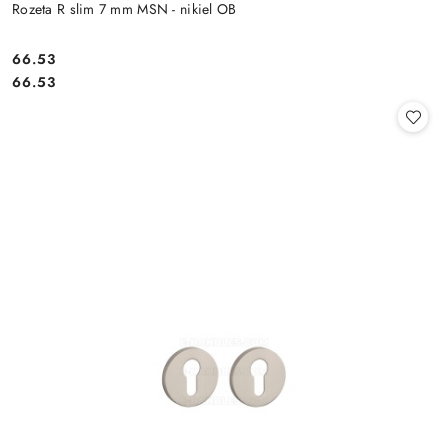
Rozeta R slim 7 mm MSN - nikiel OB
Cena:
66.53
Cena:
66.53