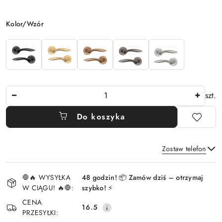
Wariant
Kolor/Wzór
Ilość
szt.
Do koszyka
Zostaw telefon
Dostępność
🛑🔥 WYSYŁKA
48 godzin! 📦 Zamów dziś – otrzymaj
i
W CIĄGU! 🔥🛑:
szybko! ⚡
Wyślij
dostawa
CENA
16.5
PRZESYŁKI: