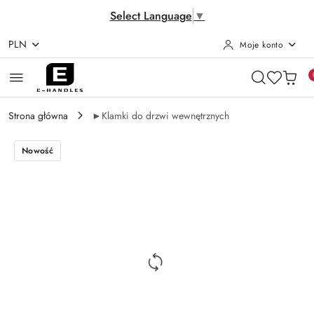
Select Language
▼
PLN
Moje konto
Przejdź do treści głównej
Przejdź do wyszukiwarki
Przejdź do moje konto
Przejdź do menu głównego
Przejdź do opisu produktu
Przejdź do stopki
Strona główna
►Klamki do drzwi wewnętrznych
Nowość