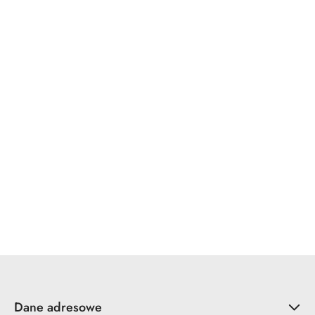
WINKHAUS
x7.zo
YALE
ZOO Hardware
Dane adresowe