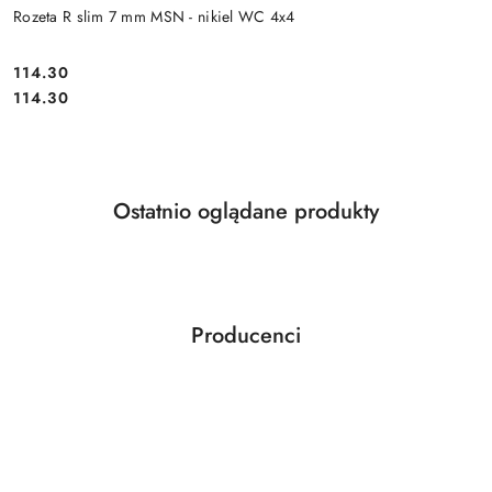
Rozeta R slim 7 mm MSN - nikiel WC 4x4
Cena:
114.30
Cena:
114.30
Produkty
Ostatnio oglądane produkty
Pomiń karuzelę produktów
o
statusie:
Producenci
Pomiń karuzelę producentów
ABLOY
ABUS