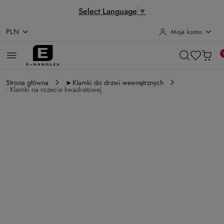
Select Language
▼
PLN
Moje konto
Przejdź do treści głównej
Przejdź do wyszukiwarki
Przejdź do moje konto
Przejdź do menu głównego
Przejdź do opisu produktu
Przejdź do stopki
Strona główna
►Klamki do drzwi wewnętrznych
• Klamki na rozecie kwadratowej