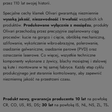
przez 110 lat swojej historii.
Specjalne cechy klamek Olivari gwarantują niezmiennie
wysoką jakość
,
niezawodność i trwałość
wszystkich ich
produktów.
Produkowane wyłącznie z mosiądzu
, produkty
Olivari przechodzą przez precyzyjnie zaplanowany ciąg
procesów: kucie na gorąco i cięcie, obróbkę mechaniczną,
szlifowanie, wykończenie wibro-abrazyjne, polerowanie,
osadzanie galwaniczne, osadzanie parowe (PVD) oraz
oznaczanie laserowe. Co więcej, wszystkie techniczne
komponenty wykonane z żywicy, blachy mosiężnej i stalowej
są kute i montowane w tej samej fabryce. Każdy etap cyklu
produkcyjnego jest starannie kontrolowany, aby zapewnić
niezmienną jakość na przestrzeni czasu.
Produkt nowy, gwarancja producenta 10 lat
na powłokę
CR, CO, US, RS, DS
; 30 lat
na powłokę IS, NL, NS, ZL, TS
.