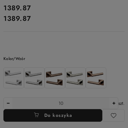
cena:
1389.87
1389.87
Cena:
Wariant
Kolor/Wzór
Ilość
szt.
Do koszyka