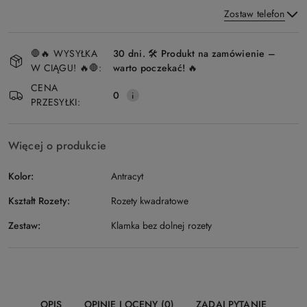
Zostaw telefon
Dostępność
🛑🔥 WYSYŁKA
30 dni. 🛠️ Produkt na zamówienie –
i
W CIĄGU! 🔥🛑:
warto poczekać! 🔥
Wyślij
dostawa
CENA
0
PRZESYŁKI:
Więcej o produkcie
Kolor:
Antracyt
Kształt Rozety:
Rozety kwadratowe
Zestaw:
Klamka bez dolnej rozety
OPIS
OPINIE I OCENY (0)
ZADAJ PYTANIE