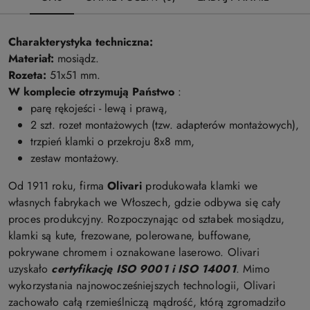
Charakterystyka techniczna
:
Materiał:
mosiądz
.
Rozeta:
51x51 mm.
W komplecie otrzymują Państwo
:
parę rękojeści - lewą i prawą,
2 szt. rozet montażowych (tzw. adapterów montażowych),
trzpień klamki o przekroju 8x8 mm,
zestaw montażowy.
Od 1911 roku, firma
Olivari
produkowała klamki we
własnych fabrykach we Włoszech, gdzie odbywa się cały
proces produkcyjny. Rozpoczynając od sztabek mosiądzu,
klamki są kute, frezowane, polerowane, buffowane,
pokrywane chromem i oznakowane laserowo. Olivari
uzyskało
certyfikację ISO 9001 i ISO 14001
. Mimo
wykorzystania najnowocześniejszych technologii, Olivari
zachowało całą rzemieślniczą mądrość, którą zgromadziło