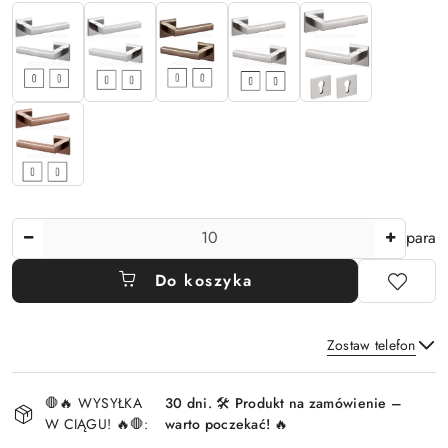
Ilość
para
Do koszyka
Zostaw telefon
Dostępność
🛑🔥 WYSYŁKA
30 dni. 🛠️ Produkt na zamówienie –
i
W CIĄGU! 🔥🛑:
warto poczekać! 🔥
Wyślij
dostawa