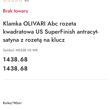
Brak towaru
Klamka OLIVARI Abc rozeta
kwadratowa US SuperFinish antracyt-
satyna z rozetą na klucz
Symbol:
M255B US WK
cena:
1438.68
1438.68
Cena:
Wariant
Kolor/Wzór