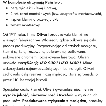
W komplecie otrzymują Państwo
:
parę rękojeści - lewą i prawą,
2 szt. rozet montażowych (tzw. adapterów montażowych),
trzpień klamki o przekroju 8x8 mm,
zestaw montażowy.
Od 1911 roku, firma
Olivari
produkowała klamki we
własnych fabrykach we Włoszech, gdzie odbywa się cały
proces produkcyjny. Rozpoczynając od sztabek mosiądzu,
klamki są kute, frezowane, polerowane, buffowane,
pokrywane chromem i oznakowane laserowo. Olivari
uzyskało
certyfikację ISO 9001 i ISO 14001
. Mimo
wykorzystania najnowocześniejszych technologii, Olivari
zachowało całą rzemieślniczą mądrość, którą zgromadziło
przez 110 lat swojej historii.
Specjalne cechy klamek Olivari gwarantują niezmiennie
wysoką jakość
,
niezawodność i trwałość
wszystkich ich
produktów.
Produkowane wyłącznie z mosiądzu
, produkty