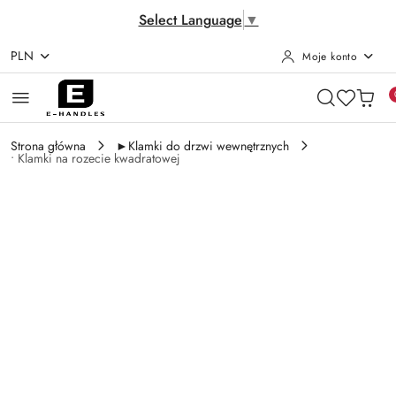
Select Language
▼
PLN
Moje konto
Przejdź do treści głównej
Przejdź do wyszukiwarki
Przejdź do moje konto
Przejdź do menu głównego
Przejdź do opisu produktu
Przejdź do stopki
Strona główna
►Klamki do drzwi wewnętrznych
• Klamki na rozecie kwadratowej