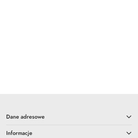
x7.zo
YALE
ZOO Hardware
Dane adresowe
Informacje