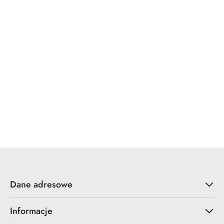
x7.zo
YALE
ZOO Hardware
Dane adresowe
Informacje