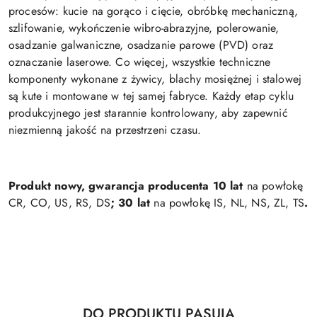
procesów: kucie na gorąco i cięcie, obróbkę mechaniczną,
szlifowanie, wykończenie wibro-abrazyjne, polerowanie,
osadzanie galwaniczne, osadzanie parowe (PVD) oraz
oznaczanie laserowe. Co więcej, wszystkie techniczne
komponenty wykonane z żywicy, blachy mosiężnej i stalowej
są kute i montowane w tej samej fabryce. Każdy etap cyklu
produkcyjnego jest starannie kontrolowany, aby zapewnić
niezmienną jakość na przestrzeni czasu.
Produkt nowy, gwarancja producenta 10 lat
na powłokę
CR, CO, US, RS, DS
; 30 lat
na powłokę IS, NL, NS, ZL, TS
.
Produkty
DO PRODUKTU PASUJĄ