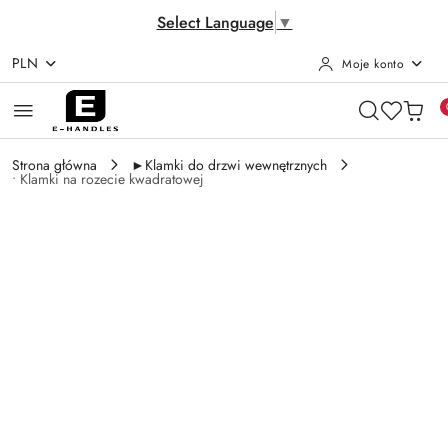
Select Language
▼
PLN
Moje konto
Przejdź do treści głównej
Przejdź do wyszukiwarki
Przejdź do moje konto
Przejdź do menu głównego
Przejdź do opisu produktu
Przejdź do stopki
Strona główna
►Klamki do drzwi wewnętrznych
• Klamki na rozecie kwadratowej