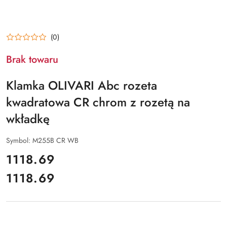
(0)
Brak towaru
Klamka OLIVARI Abc rozeta
kwadratowa CR chrom z rozetą na
wkładkę
Symbol:
M255B CR WB
cena:
1118.69
1118.69
Cena: