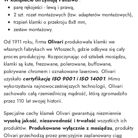
parę rękojeści - lewą i prawą,
2 szt. rozet montażowych (tzw. adapterów montażowych),
trzpień klamki o przekroju 8x8 mm,
zestaw montażowy.
Od 1911 roku, firma
Olivari
produkowała klamki we
własnych fabrykach we Włoszech, gdzie odbywa się cały
proces produkcyjny. Rozpoczynając od sztabek mosiądzu,
klamki są kute, frezowane, polerowane, buffowane,
pokrywane chromem i oznakowane laserowo. Olivari
uzyskało
certyfikację ISO 9001 i ISO 14001
. Mimo
wykorzystania najnowocześniejszych technologii, Olivari
zachowało całą rzemieślniczą mądrość, którą zgromadziło
przez 110 lat swojej historii.
Specjalne cechy klamek Olivari gwarantują niezmiennie
wysoką jakość
,
niezawodność i trwałość
wszystkich ich
produktów.
Produkowane wyłącznie z mosiądzu
, produkty
Olivari przechodzą przez precyzyjnie zaplanowany ciąg