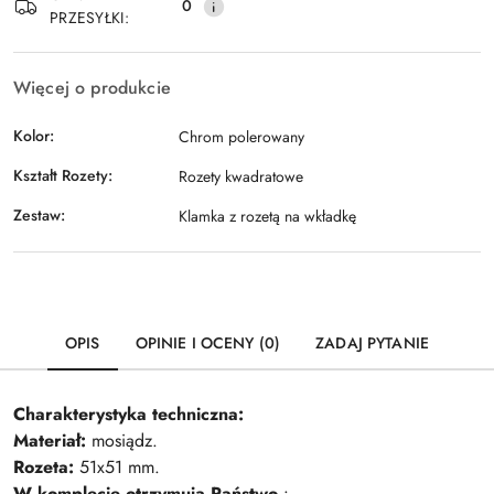
0
PRZESYŁKI:
Więcej o produkcie
Kolor:
Chrom polerowany
Kształt Rozety:
Rozety kwadratowe
Zestaw:
Klamka z rozetą na wkładkę
OPIS
OPINIE I OCENY (0)
ZADAJ PYTANIE
Charakterystyka techniczna
:
Materiał:
mosiądz
.
Rozeta:
51x51 mm.
W komplecie otrzymują Państwo
: