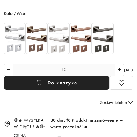
Wariant
Kolor/Wzór
Ilość
para
Do koszyka
Zostaw telefon
Dostępność
🛑🔥 WYSYŁKA
30 dni. 🛠️ Produkt na zamówienie –
i
W CIĄGU! 🔥🛑:
warto poczekać! 🔥
Wyślij
dostawa
CENA