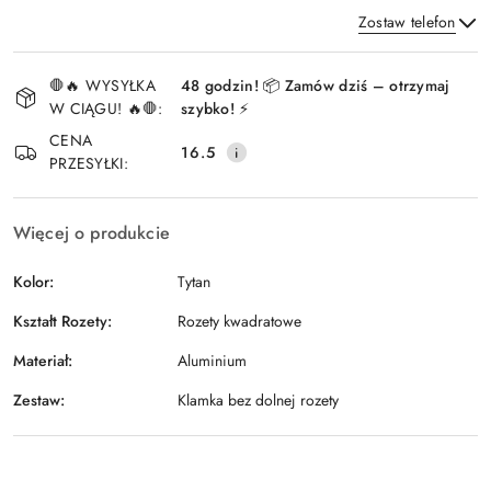
Zostaw telefon
Dostępność
🛑🔥 WYSYŁKA
48 godzin! 📦 Zamów dziś – otrzymaj
i
W CIĄGU! 🔥🛑:
szybko! ⚡
Wyślij
dostawa
CENA
16.5
PRZESYŁKI:
Więcej o produkcie
Kolor:
Tytan
Kształt Rozety:
Rozety kwadratowe
Materiał:
Aluminium
Zestaw:
Klamka bez dolnej rozety