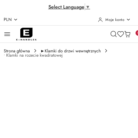
Select Language
▼
PLN
Moje konto
Przejdź do treści głównej
Przejdź do wyszukiwarki
Przejdź do moje konto
Przejdź do menu głównego
Przejdź do opisu produktu
Przejdź do stopki
Strona główna
►Klamki do drzwi wewnętrznych
• Klamki na rozecie kwadratowej