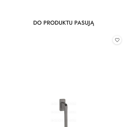
Produkty
DO PRODUKTU PASUJĄ
Pomiń karuzelę produktów
o
statusie: