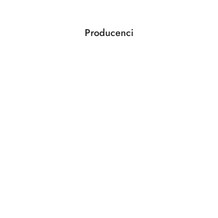
statusie:
Producenci
Pomiń karuzelę producentów
ABLOY
ABUS
AGAS
AGB
AMIG