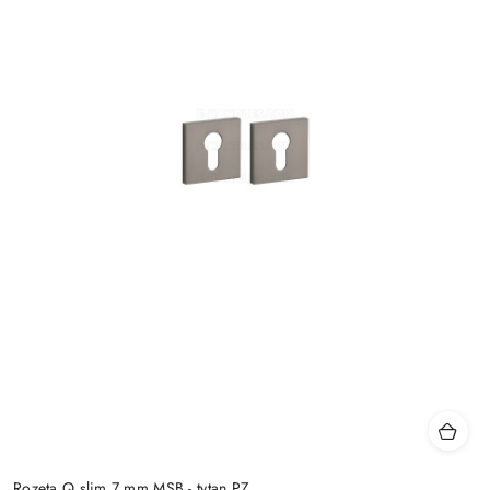
Rozeta Q slim 7 mm MSB - tytan PZ