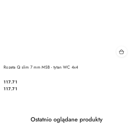
Rozeta Q slim 7 mm MSB - tytan WC 4x4
Cena:
117.71
Cena:
117.71
Produkty
Ostatnio oglądane produkty
Pomiń karuzelę produktów
o