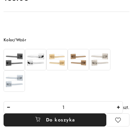
Wariant
Kolor/Wzór
Ilość
szt.
Do koszyka