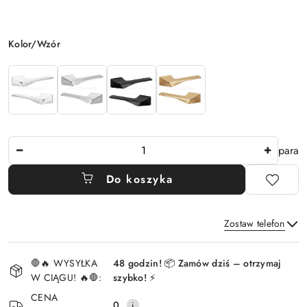
Wariant
Kolor/Wzór
Ilość
para
Do koszyka
Zostaw telefon
Dostępność
🛑🔥 WYSYŁKA
48 godzin! 📦 Zamów dziś – otrzymaj
i
W CIĄGU! 🔥🛑:
szybko! ⚡
Wyślij
dostawa
CENA
0