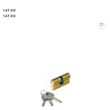
Cena:
147.00
Cena:
147.00