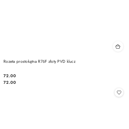
Rozeta prostokątna R76F złoty PVD klucz
Cena:
72.00
Cena:
72.00