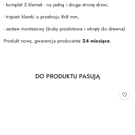
- komplet 2 klamek - na jedną i druga stronę drzwi,
- trzpień klamki o przekroju 8x8 mm,
- zestaw montażowy (śruby przelotowe i wkręty do drewna).
Produkt nowy, gwarancja producenta
24 miesiące
.
Produkty
DO PRODUKTU PASUJĄ
Pomiń karuzelę produktów
o
statusie: