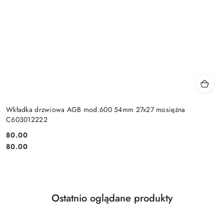
Wkładka drzwiowa AGB mod.600 54mm 27x27 mosiężna
C603012222
Cena:
80.00
Cena:
80.00
Produkty
Ostatnio oglądane produkty
Pomiń karuzelę produktów
o
statusie: