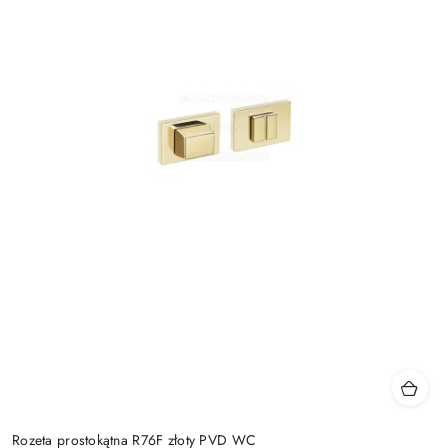
Rozeta prostokątna R76F złoty PVD WC