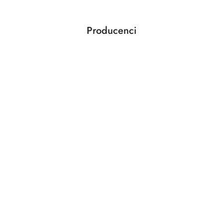
Producenci
Pomiń karuzelę producentów
ABLOY
ABUS
AGAS
AGB
AMIG