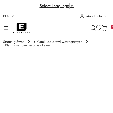
Select Language
▼
PLN
Moje konto
Przejdź do treści głównej
Przejdź do wyszukiwarki
Przejdź do moje konto
Przejdź do menu głównego
Przejdź do opisu produktu
Przejdź do stopki
Strona główna
►Klamki do drzwi wewnętrznych
• Klamki na rozecie prostokątnej