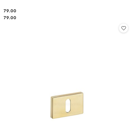
Cena:
79.00
Cena:
79.00