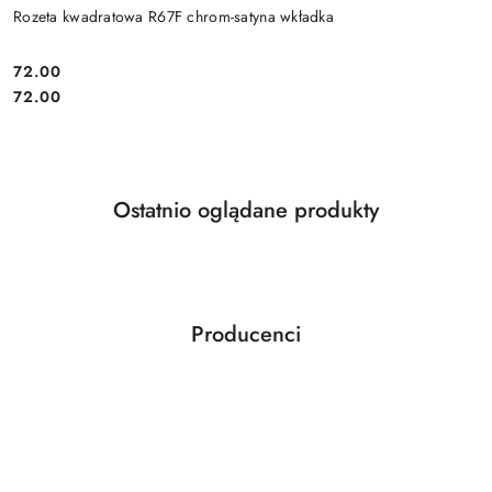
Rozeta kwadratowa R67F chrom-satyna wkładka
Cena:
72.00
Cena:
72.00
Produkty
Ostatnio oglądane produkty
Pomiń karuzelę produktów
o
statusie:
Producenci
Pomiń karuzelę producentów
ABLOY
ABUS