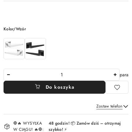
Wariant
Kolor/Wzór
Ilość
para
Do koszyka
Zostaw telefon
Dostępność
🛑🔥 WYSYŁKA
48 godzin! 📦 Zamów dziś – otrzymaj
i
W CIĄGU! 🔥🛑:
szybko! ⚡