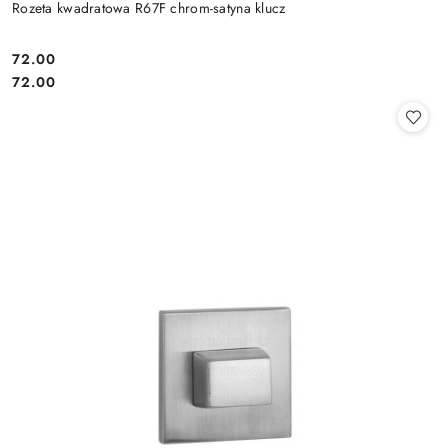
Rozeta kwadratowa R67F chrom-satyna klucz
Cena:
72.00
Cena:
72.00