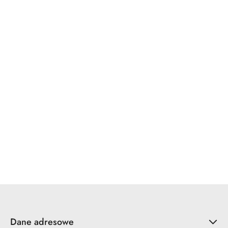
WINKHAUS
x7.zo
YALE
ZOO Hardware
Dane adresowe