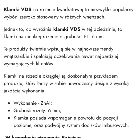
Klamki VDS
na rozecie kwadratowej to niezwykle popularny
wybór, szeroko stosowany w różnych wnętrzach.
Jednak to, co wyróżnia
k
lamki VDS
w tej dziedzinie, to
klamki na cienkiej rozecie o grubości FIT 6 mm.
Te produkty świetnie wpisują się w najnowsze trendy
wnętrzarskie i spełniają oczekiwania nawet najbardziej
wymagających klientów.
Klamki na rozecie okrągłej są doskonałym przykładem
produktu, który łączy w sobie nowoczesny design z wysoką
jakością wykonania.
Wykonanie - ZnAl;
Grubość rozety: 6 mm;
Klamka posiada wspomaganie powrotu do pozycji
poziomej oraz podwójny system docisków imbusowych.
W komplecie otrzymują Państwo
: