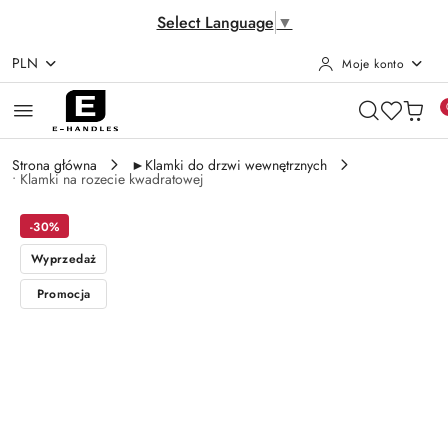
Select Language
▼
PLN
Moje konto
Przejdź do treści głównej
Przejdź do wyszukiwarki
Przejdź do moje konto
Przejdź do menu głównego
Przejdź do opisu produktu
Przejdź do stopki
Strona główna
►Klamki do drzwi wewnętrznych
• Klamki na rozecie kwadratowej
-30%
Wyprzedaż
Promocja