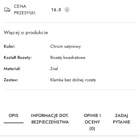
Wyślij
dostawa
CENA
16.5
PRZESYŁKI:
Więcej o produkcie
Kolor:
Chrom satynowy
Kształt Rozety:
Rozety kwadratowe
Materiał:
Znal
Zestaw:
Klamka bez dolnej rozety
OPIS
INFORMACJE DOT.
OPINIE I
ZADAJ
BEZPIECZEŃSTWA
OCENY
PYTANIE
(0)