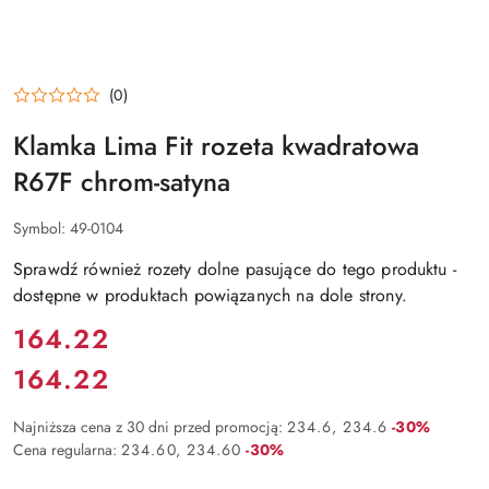
(0)
Klamka Lima Fit rozeta kwadratowa
R67F chrom-satyna
Symbol:
49-0104
Sprawdź również rozety dolne pasujące do tego produktu -
dostępne w produktach powiązanych na dole strony.
Cena:
164.22
164.22
Cena:
Rabat:
Najniższa cena z 30 dni przed promocją:
234.6
234.6
-30%
Rabat:
Cena regularna:
234.60
234.60
-30%