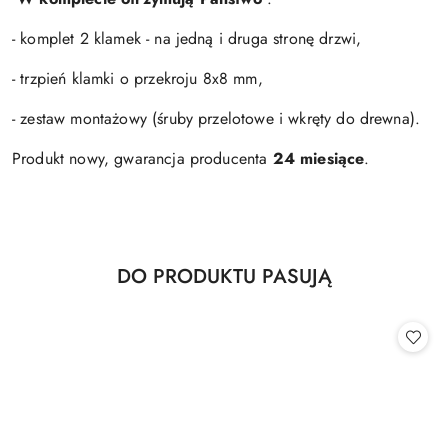
- komplet 2 klamek - na jedną i druga stronę drzwi,
- trzpień klamki o przekroju 8x8 mm,
- zestaw montażowy (śruby przelotowe i wkręty do drewna).
Produkt nowy, gwarancja producenta
24 miesiące
.
Produkty
DO PRODUKTU PASUJĄ
Pomiń karuzelę produktów
o
statusie: