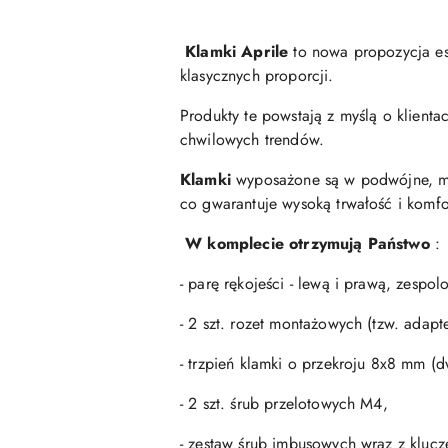
Klamki Aprile
to nowa propozycja es
klasycznych proporcji.
Produkty te powstają z myślą o klien
chwilowych trendów.
Klamki
wyposażone są w podwójne, me
co gwarantuje wysoką trwałość i komfo
W komplecie otrzymują Państwo
:
- parę rękojeści - lewą i prawą, zesp
- 2 szt. rozet montażowych (tzw. adap
- trzpień klamki o przekroju 8x8 mm (
- 2 szt. śrub przelotowych M4,
- zestaw śrub imbusowych wraz z kluc