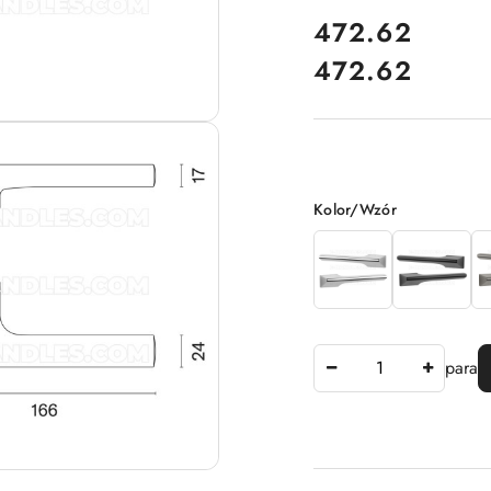
cena:
472.62
472.62
Cena:
Wariant
Kolor/Wzór
Ilość
para
Dostępność