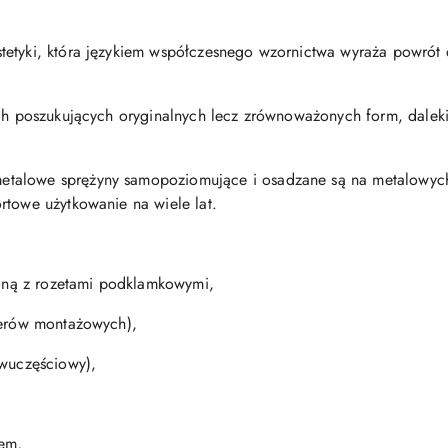
tetyki, która językiem współczesnego wzornictwa wyraża powrót
tach poszukujących oryginalnych lecz zrównoważonych form, dale
talowe sprężyny samopoziomujące i osadzane są na metalowyc
rtowe użytkowanie na wiele lat.
oloną z rozetami podklamkowymi,
terów montażowych),
dwuczęściowy),
zem,