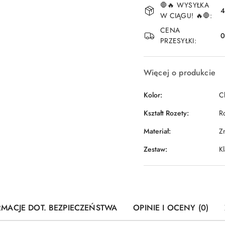
🛑🔥 WYSYŁKA
i
4
W CIĄGU! 🔥🛑:
dostawa
CENA
PRZESYŁKI:
Więcej o produkcie
Kolor:
C
Kształt Rozety:
R
Materiał:
Z
Zestaw:
K
RMACJE DOT. BEZPIECZEŃSTWA
OPINIE I OCENY (0)