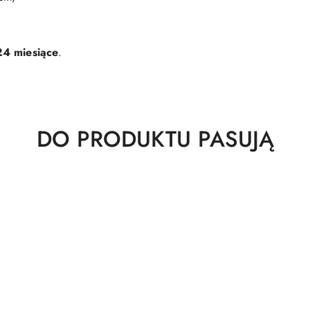
24 miesiące
.
Produkty
DO PRODUKTU PASUJĄ
o
statusie: