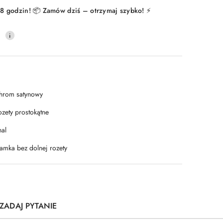
8 godzin! 📦 Zamów dziś – otrzymaj szybko! ⚡
0
hrom satynowy
ozety prostokątne
nal
lamka bez dolnej rozety
ZADAJ PYTANIE