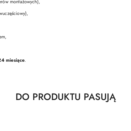
terów montażowych),
dwuczęściowy),
zem,
24 miesiące
.
Produkty
DO PRODUKTU PASUJĄ
o
statusie: