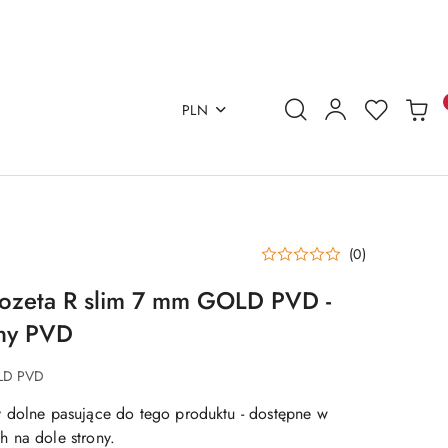
PLN
(0)
ozeta R slim 7 mm GOLD PVD -
any PVD
LD PVD
 dolne pasujące do tego produktu - dostępne w
 na dole strony.