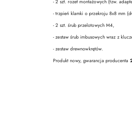
- 2 szt. rozet montażowych (tzw. adap
- trzpień klamki o przekroju 8x8 mm (
- 2 szt. śrub przelotowych M4,
- zestaw śrub imbusowych wraz z kluc
- zestaw drewnowkrętów.
Produkt nowy, gwarancja producenta
Pomiń karuzelę produktów