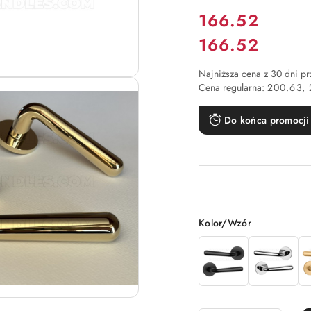
Cena:
166.52
166.52
Cena:
Najniższa cena z 30 dni p
Cena regularna:
200.63
Do końca promocji 
Wariant
Kolor/Wzór