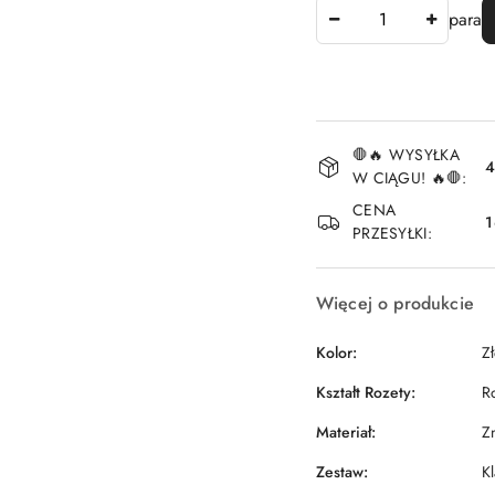
Ilość
para
Dostępność
🛑🔥 WYSYŁKA
i
4
W CIĄGU! 🔥🛑:
dostawa
CENA
1
PRZESYŁKI:
Więcej o produkcie
Kolor:
Z
Kształt Rozety:
R
Materiał:
Z
Zestaw:
K