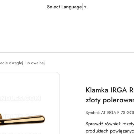
Select Language
▼
zecie okrągłej lub owalnej
Klamka IRGA R
złoty polerow
Symbol:
AT IRGA R 7S GO
Sprawdź również rozety
produktach powiązanych