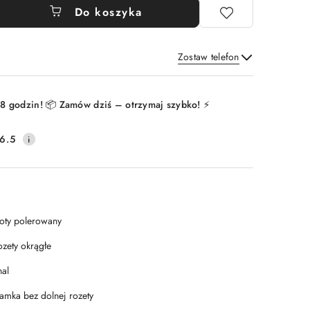
Do koszyka
Zostaw telefon
Wyślij
8 godzin! 📦 Zamów dziś – otrzymaj szybko! ⚡
6.5
łoty polerowany
ozety okrągłe
nal
lamka bez dolnej rozety