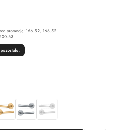
rzed promocją:
166.52
166.52
200.63
pozostało: