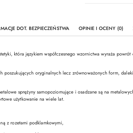
RMACJE DOT. BEZPIECZEŃSTWA
OPINIE I OCENY (0)
tetyki, która językiem współczesnego wzornictwa wyraża powrót
tach poszukujących oryginalnych lecz zrównoważonych form, dale
talowe sprężyny samopoziomujące i osadzane są na metalowyc
rtowe użytkowanie na wiele lat.
oloną z rozetami podklamkowymi,